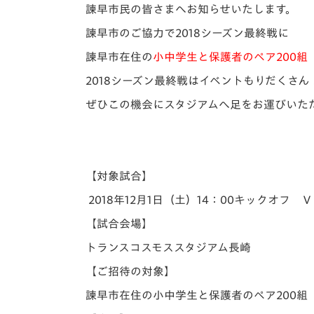
イベント
マスコット紹介
諫早市民の皆さまへお知らせいたします。
諫早市のご協力で2018シーズン最終戦に
メディア
チームスケジュール
諫早市在住の
小中学生と保護者のペア200組（
グッズ
クラブハウス（練習
2018シーズン最終戦はイベントもりだくさん
場）
ぜひこの機会にスタジアムへ足をお運びいた
ホームタウン
応援メディア
アカデミー
平和祈念活動
【対象試合】
スクール
ホームタウン活動
2018年12月1日（土）14：00キックオフ 
【試合会場】
トランスコスモススタジアム長崎
【ご招待の対象】
諫早市在住の小中学生と保護者のペア200組（