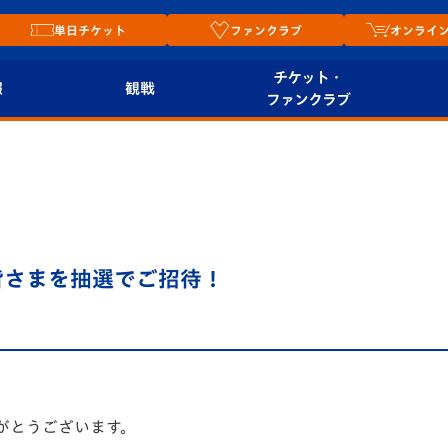
単日チケット
ファンクラブ
オンライ
チケット・
報
観戦
ファンクラブ
観戦ルール
チケット
オンラ
はじめての観戦ガイ
シーズンシート
2026
ド
ム
プレイヤーズスイート
Revive Team
店舗情
皆さまを抽選でご招待！
関連
V-LOVERS（ファン
スタジアムへのアク
クラブ）
セス
リー
ヴィヴィくんの長崎
ルメ
おもてなしガイド
がとうございます。