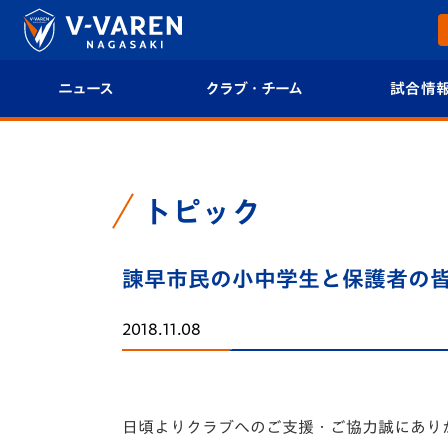
ニュース
クラブ・チーム
試合情
すべて
クラブプロフィール
試合日程/結果
トップチーム
フィロソフィー
試合情報
トピック
クラブ
クラブ概要
順位表
諫早市民の小中学生と保護者の
試合情報
エンブレム紹介
U-21 Jリーグ
2018.11.08
ファンクラブ
選手プロフィール
フォトギャラ
チケット
スタッフプロフィール
スタジアムグ
日頃よりクラブへのご支援・ご協力誠にあり