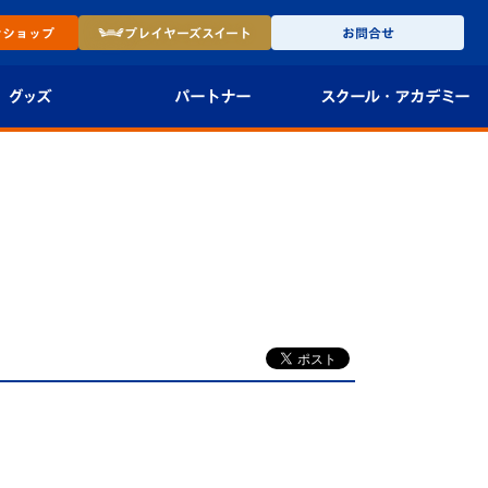
ン
ショップ
プレイヤーズ
スイート
お問合せ
グッズ
パートナー
スクール・
アカデミー
インショップ
パートナー企業一覧
アカデミー
-27ユニフォー
パートナー募集
U-18
法人限定 VIP BOX
U-15
報
U-12
スクール