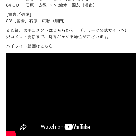
84’OUT 石原 広教 →IN :鈴木 国友（湘南）
[警告／退場]
83’［警告］石原 広教（湘南）
☆監督、選手コメントは
こちら
から！
（Ｊリーグ公式サイトへ）
※コメント更新まで、時間がかかる場合がございます。
ハイライト動画はこちら！