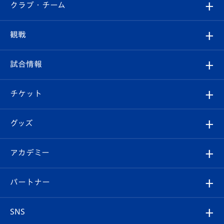
すべて
クラブ・チーム
トップチーム
クラブプロフィール
観戦
クラブ
フィロソフィー
観戦ルール
試合情報
試合情報
クラブ概要
観戦ツアー
試合日程/結果
チケット
ファンクラブ
エンブレム紹介
はじめての観戦ガイド
順位表
チケット
グッズ
チケット
選手プロフィール
Revive Team
フォトギャラリー
シーズンシート
オンラインショップ
アカデミー
イベント
スタッフプロフィール
スタジアムへのアクセス
スタジアムグルメ
V-LOVERS（ファンクラブ）
2026-27ユニフォーム
メディア
育成からのお知らせ
パートナー
マスコット紹介
ヴィヴィくんの長崎おもてなしガイド
はじめての観戦ガイド
プレイヤーズスイート
店舗情報
グッズ
アカデミー
チームスケジュール
V-EXPRESS
パートナー企業一覧
SNS
（ユニフォーム入場）