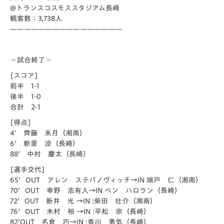
@トランスコスモススタジアム長崎
観客数：3,738人
————————————————
－試合終了－
[スコア]
前半 1-1
後半 1-0
合計 2-1
[得点]
4′ 齊藤 未月（湘南）
6′ 新里 涼（長崎）
88′ 中村 慶太（長崎）
[選手交代]
65′OUT アレン ステバノヴィッチ→IN 端戸 仁（湘南）
70′OUT 幸野 志有人→IN ベン ハロラン（長崎）
72′OUT 新井 光 →IN :柴田 壮介（湘南）
76′OUT 木村 裕 →IN :平松 宗（長崎）
82’OUT 名倉 巧→IN :香川 勇気（長崎）