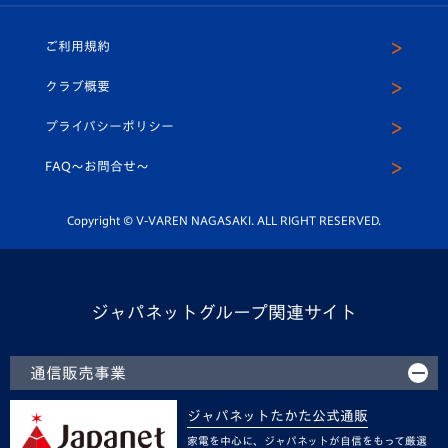
ホームタウン
U-18
クラブハウス（練習場）
パートナー募集
公式Twitter
ご利用規約
アカデミー
U-15
応援メディア
法人限定 VIP BOX
ヴィヴィくんインスタグラム
クラブ概要
スクール
U-12
メディア出演情報
プライバシーポリシー
公式LINE＠
スクール
FAQ〜お問合せ〜
平和祈念活動
Youtube公式チャンネル
ホームタウン活動
Copyright © V-VAREN NAGASAKI. ALL RIGHT RESERVED.
ジャパネットグループ関連サイト
通信販売事業
ジャパネットたかた公式通販
家電を中心に、ジャパネットが自信をもって厳選