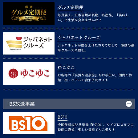
グルメ定期便
毎月届く、日本各地の名物・名産品。「美味し
い」で生活を変えませんか？
ジャパネットクルーズ
ジャパネットが磨き上げたおもてなしで、感動の豪
華クルーズ体験を。
ゆこゆこ
お客様の『良質な温泉旅』をお手伝い。国内の旅
館・宿・ホテルの宿泊予約サイト
BS放送事業
BS10
全国無料のBS放送局『BS10』。クイズにゴルフに
映画に麻雀、楽しい番組てんこ盛り！