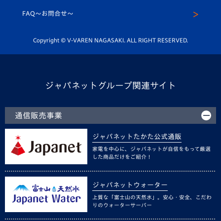
スクール
FAQ〜お問合せ〜
平和祈念活動
Youtube公式チャンネル
ホームタウン活動
Copyright © V-VAREN NAGASAKI. ALL RIGHT RESERVED.
ジャパネットグループ関連サイト
通信販売事業
ジャパネットたかた公式通販
家電を中心に、ジャパネットが自信をもって厳選
した商品だけをご紹介！
ジャパネットウォーター
上質な「富士山の天然水」。安心・安全、こだわ
りのウォーターサーバー