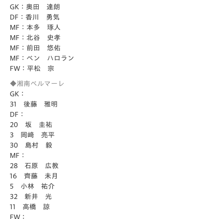
GK：奥田 達朗
DF：香川 勇気
MF：本多 琢人
MF：北谷 史孝
MF：前田 悠佑
MF：ベン ハロラン
FW：平松 宗
◆湘南ベルマーレ
GK：
31 後藤 雅明
DF：
20 坂 圭祐
3 岡﨑 亮平
30 島村 毅
MF：
28 石原 広教
16 齊藤 未月
5 小林 祐介
32 新井 光
11 高橋 諒
FW：