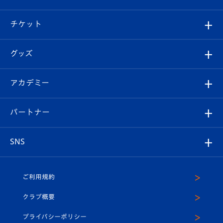
試合情報
クラブ概要
観戦ツアー
試合日程/結果
チケット
ファンクラブ
エンブレム紹介
はじめての観戦ガイド
順位表
チケット
グッズ
チケット
選手プロフィール
Revive Team
フォトギャラリー
シーズンシート
オンラインショップ
アカデミー
イベント
スタッフプロフィール
スタジアムへのアクセス
スタジアムグルメ
V-LOVERS（ファンクラブ）
2026-27ユニフォーム
メディア
育成からのお知らせ
パートナー
マスコット紹介
ヴィヴィくんの長崎おもてなしガイド
はじめての観戦ガイド
プレイヤーズスイート
店舗情報
グッズ
アカデミー
チームスケジュール
V-EXPRESS
パートナー企業一覧
SNS
（ユニフォーム入場）
ホームタウン
U-18
クラブハウス（練習場）
パートナー募集
公式Twitter
ご利用規約
アカデミー
U-15
応援メディア
法人限定 VIP BOX
ヴィヴィくんインスタグラム
クラブ概要
スクール
U-12
メディア出演情報
プライバシーポリシー
公式LINE＠