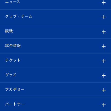
ニュース
すべて
クラブ・チーム
トップチーム
クラブプロフィール
観戦
クラブ
フィロソフィー
観戦ルール
試合情報
試合情報
クラブ概要
観戦ツアー
試合日程/結果
チケット
ファンクラブ
エンブレム紹介
はじめての観戦ガイド
順位表
チケット
グッズ
チケット
選手プロフィール
Revive Team
フォトギャラリー
シーズンシート
オンラインショップ
アカデミー
イベント
スタッフプロフィール
スタジアムへのアクセス
スタジアムグルメ
V-LOVERS（ファンクラブ）
2026-27ユニフォーム
メディア
育成からのお知らせ
パートナー
マスコット紹介
ヴィヴィくんの長崎おもてなしガイド
はじめての観戦ガイド
プレイヤーズスイート