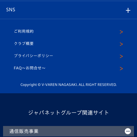
店舗情報
グッズ
アカデミー
チームスケジュール
V-EXPRESS
パートナー企業一覧
SNS
（ユニフォーム入場）
ホームタウン
U-18
クラブハウス（練習場）
パートナー募集
公式Twitter
ご利用規約
アカデミー
U-15
応援メディア
法人限定 VIP BOX
ヴィヴィくんインスタグラム
クラブ概要
スクール
U-12
メディア出演情報
プライバシーポリシー
公式LINE＠
スクール
FAQ〜お問合せ〜
平和祈念活動
Youtube公式チャンネル
ホームタウン活動
Copyright © V-VAREN NAGASAKI. ALL RIGHT RESERVED.
ジャパネットグループ関連サイト
通信販売事業