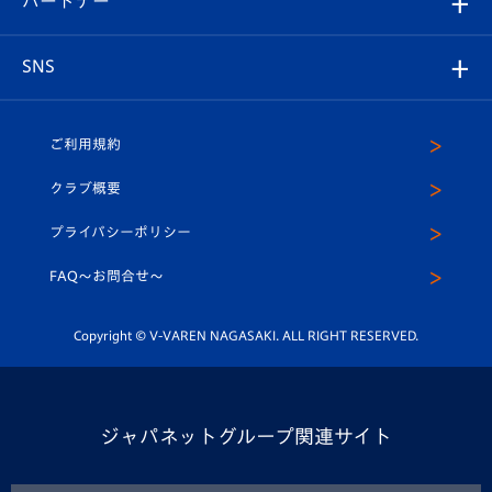
パートナー
マスコット紹介
ヴィヴィくんの長崎おもてなしガイド
はじめての観戦ガイド
プレイヤーズスイート
店舗情報
グッズ
アカデミー
チームスケジュール
V-EXPRESS
パートナー企業一覧
SNS
（ユニフォーム入場）
ホームタウン
U-18
クラブハウス（練習場）
パートナー募集
公式Twitter
ご利用規約
アカデミー
U-15
応援メディア
法人限定 VIP BOX
ヴィヴィくんインスタグラム
クラブ概要
スクール
U-12
メディア出演情報
プライバシーポリシー
公式LINE＠
スクール
FAQ〜お問合せ〜
平和祈念活動
Youtube公式チャンネル
ホームタウン活動
Copyright © V-VAREN NAGASAKI. ALL RIGHT RESERVED.
ジャパネットグループ関連サイト