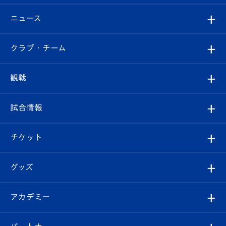
ニュース
すべて
クラブ・チーム
トップチーム
クラブプロフィール
観戦
クラブ
フィロソフィー
観戦ルール
試合情報
試合情報
クラブ概要
観戦ツアー
試合日程/結果
チケット
ファンクラブ
エンブレム紹介
はじめての観戦ガイド
順位表
チケット
グッズ
チケット
選手プロフィール
Revive Team
フォトギャラリー
シーズンシート
オンラインショップ
アカデミー
イベント
スタッフプロフィール
スタジアムへのアクセス
スタジアムグルメ
V-LOVERS（ファンクラブ）
2026-27ユニフォーム
メディア
育成からのお知らせ