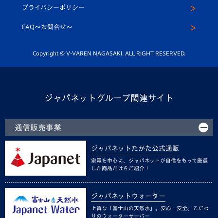
U-12
メディア出演情報
プライバシーポリシー
公式LINE＠
スクール
FAQ〜お問合せ〜
平和祈念活動
Youtube公式チャンネル
ホームタウン活動
Copyright © V-VAREN NAGASAKI. ALL RIGHT RESERVED.
ジャパネットグループ関連サイト
通信販売事業
ジャパネットたかた公式通販
家電を中心に、ジャパネットが自信をもって厳選
した商品だけをご紹介！
ジャパネットウォーター
上質な「富士山の天然水」。安心・安全、こだわ
りのウォーターサーバー