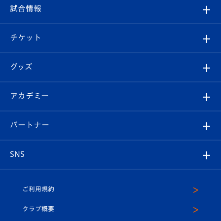
フィロソフィー
観戦ルール
試合情報
試合情報
クラブ概要
観戦ツアー
試合日程/結果
チケット
ファンクラブ
エンブレム紹介
はじめての観戦ガイド
順位表
チケット
グッズ
チケット
選手プロフィール
Revive Team
フォトギャラリー
シーズンシート
オンラインショップ
アカデミー
イベント
スタッフプロフィール
スタジアムへのアクセス
スタジアムグルメ
V-LOVERS（ファンクラブ）
2026-27ユニフォーム
メディア
育成からのお知らせ
パートナー
マスコット紹介
ヴィヴィくんの長崎おもてなしガイド
はじめての観戦ガイド
プレイヤーズスイート
店舗情報
グッズ
アカデミー
チームスケジュール
V-EXPRESS
パートナー企業一覧
SNS
（ユニフォーム入場）
ホームタウン
U-18
クラブハウス（練習場）
パートナー募集
公式Twitter
ご利用規約
アカデミー
U-15
応援メディア
法人限定 VIP BOX
ヴィヴィくんインスタグラム
クラブ概要
スクール