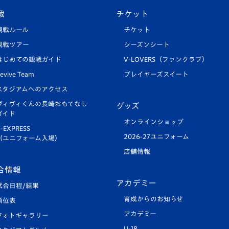
戦
チケット
観戦ルール
チケット
観戦ツアー
シーズンシート
はじめての観戦ガイド
V-LOVERS（ファンクラブ）
evive Team
プレイヤーズスイート
スタジアムへのアクセス
ヴィヴィくんの長崎おもてなし
グッズ
ガイド
オンラインショップ
-EXPRESS
2026-27ユニフォーム
（ユニフォーム入場）
店舗情報
合情報
アカデミー
試合日程/結果
育成からのお知らせ
順位表
アカデミー
フォトギャラリー
U-18