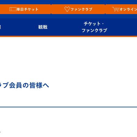
単日チケット
ファンクラブ
オンライ
チケット・
報
観戦
ファンクラブ
観戦ルール
チケット
オンラ
はじめての観戦ガイ
シーズンシート
2026
ド
ム
プレイヤーズスイート
Revive Team
店舗情
クラブ会員の皆様へ
関連
V-LOVERS（ファン
スタジアムへのアク
クラブ）
セス
リー
ヴィヴィくんの長崎
ルメ
おもてなしガイド
。