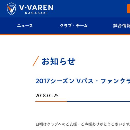
ニュース
クラブ・チーム
試合情
すべて
クラブプロフィール
試合日程/結果
トップチーム
フィロソフィー
試合情報
お知らせ
クラブ
クラブ概要
順位表
2017シーズン Vパス・ファン
試合情報
エンブレム紹介
U-21 Jリーグ
2018.01.25
ファンクラブ
選手プロフィール
フォトギャラ
チケット
スタッフプロフィール
スタジアムグ
日頃はクラブへのご支援・ご声援ありがとうございます