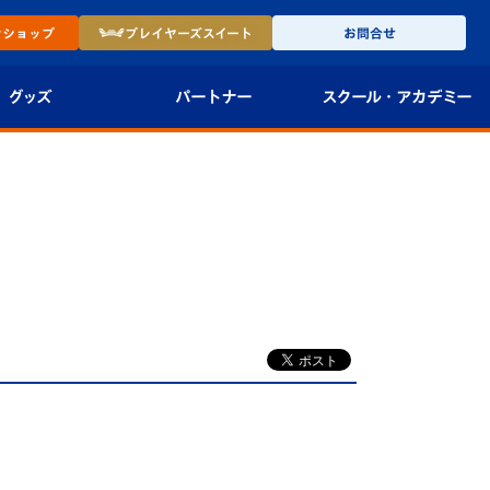
ン
ショップ
プレイヤーズ
スイート
お問合せ
グッズ
パートナー
スクール・
アカデミー
インショップ
パートナー企業一覧
アカデミー
-27ユニフォー
パートナー募集
U-18
法人限定 VIP BOX
U-15
報
U-12
スクール