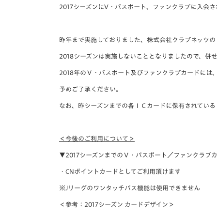
イベント
マスコット紹介
2017シーズンにV・パスポート、ファンクラブに入会
メディア
チームスケジュール
昨年まで実施しておりました、株式会社クラブネッツの
グッズ
クラブハウス（練習
2018シーズンは実施しないこととなりましたので、
併
場）
2018年のＶ・
パスポート及びファンクラブカードには
ホームタウン
応援メディア
予めご了承ください。
アカデミー
なお、
昨シーズンまでの各ＩＣカードに保有されている
平和祈念活動
スクール
ホームタウン活動
＜今後のご利用について＞
▼2017シーズンまでのＶ・
パスポート／ファンクラブカ
・CNポイントカードとしてご利用頂けます
※Jリーグのワンタッチパス機能は使用できません
＜参考：2017シーズン カードデザイン＞