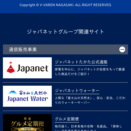
ホームタウン活動
Copyright © V-VAREN NAGASAKI. ALL RIGHT RESERVED.
ジャパネットグループ関連サイト
通信販売事業
ジャパネットたかた公式通販
家電を中心に、ジャパネットが自信をもって厳選
した商品だけをご紹介！
ジャパネットウォーター
上質な「富士山の天然水」。安心・安全、こだわ
りのウォーターサーバー
グルメ定期便
毎月届く、日本各地の名物・名産品。「美味し
い」で生活を変えませんか？