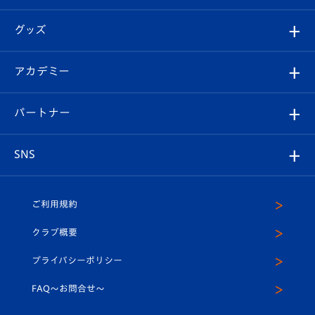
ファンクラブ
エンブレム紹介
はじめての観戦ガイド
順位表
チケット
グッズ
チケット
選手プロフィール
Revive Team
フォトギャラリー
シーズンシート
オンラインショップ
アカデミー
イベント
スタッフプロフィール
スタジアムへのアクセス
スタジアムグルメ
V-LOVERS（ファンクラブ）
2026-27ユニフォーム
メディア
育成からのお知らせ
パートナー
マスコット紹介
ヴィヴィくんの長崎おもてなしガイド
はじめての観戦ガイド
プレイヤーズスイート
店舗情報
グッズ
アカデミー
チームスケジュール
V-EXPRESS
パートナー企業一覧
SNS
（ユニフォーム入場）
ホームタウン
U-18
クラブハウス（練習場）
パートナー募集
公式Twitter
ご利用規約
アカデミー
U-15
応援メディア
法人限定 VIP BOX
ヴィヴィくんインスタグラム
クラブ概要
スクール
U-12
メディア出演情報
プライバシーポリシー
公式LINE＠
スクール
FAQ〜お問合せ〜
平和祈念活動
Youtube公式チャンネル