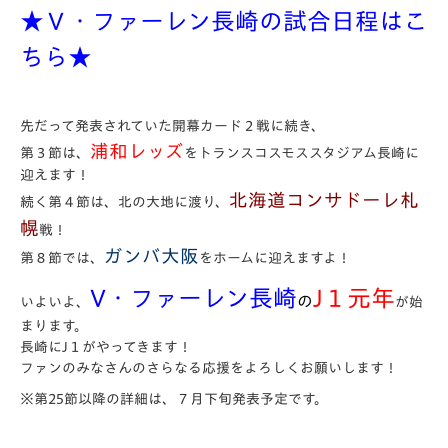
★Ｖ・ファーレン長崎の試合日程はこ
ちら★
先だって発表されていた開幕カード２戦に続き、
浦和レッズ
第３節は、
をトランスコスモススタジアム長崎に
迎えます！
北海道コンサドーレ札
続く第４節は、北の大地に渡り、
幌
戦！
ガンバ大阪
第８節では、
をホームに迎えますよ！
V・ファーレン長崎
J１元年
の
いよいよ、
が始
まります。
長崎にJ１がやってきます！
ファンのみなさんのさらなる応援をよろしくお願いします！
※第25節以降の詳細は、７月下旬発表予定です。