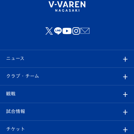
ニュース
すべて
クラブ・チーム
トップチーム
クラブプロフィール
観戦
クラブ
フィロソフィー
観戦ルール
試合情報
試合情報
クラブ概要
観戦ツアー
試合日程/結果
チケット