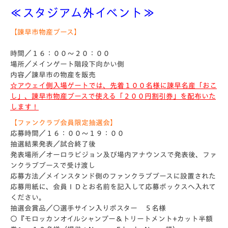
≪スタジアム外イベント≫
【諫早市物産ブース】
時間／１６：００～２０：００
場所／メインゲート階段下向かい側
内容／諫早市の物産を販売
☆アウェイ側入場ゲートでは、先着１００名様に諫早名産「おこ
し」、諫早市物産ブースで使える「２００円割引券」を配布いた
します！
【ファンクラブ会員限定抽選会】
応募時間／１６：００～１９：００
抽選結果発表／試合終了後
発表場所／オーロラビジョン及び場内アナウンスで発表後、ファ
ンクラブブースで受け渡し
応募方法／メインスタンド側のファンクラブブースに設置された
応募用紙に、会員ＩＤとお名前を記入して応募ボックスへ入れて
ください。
抽選会賞品／○選手サイン入りポスター ５名様
○『モロッカンオイルシャンプー＆トリートメント+カット半額