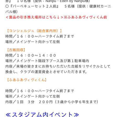
券』 １０名様（提供：Nanpu・Eden by Nanpu様）
○『バーベキューセット２人前』 ５名様（提供：健康村カーニ
バル様）
＜賞品の引き換え場所はこちら↓＞※ふあふあヴィヴィくん前
【コンシェルジュ（総合案内所）】
時間／１６：００～ハーフタイム終了まで
場所／メインゲート向かって左側
【古紙回収】
時間／１６：００～１４：００
場所／メインゲート階段下ブース及び第１駐車場内
内容／来場の皆さまにお持ちいただいた古紙をリサイクルとして
換金し、クラブの運営資金とさせていただきます。
【ふあふあヴィヴィくん】
時間／１６：００～ハーフタイム終了まで
場所／メインゲート向かって左側
内容／１回 ３分 ２００円（３歳から小学６年生まで）
≪スタジアム内イベント≫