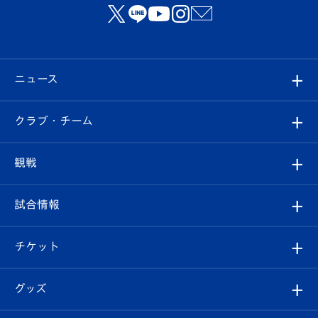
ニュース
すべて
クラブ・チーム
トップチーム
クラブプロフィール
観戦
クラブ
フィロソフィー
観戦ルール
試合情報
試合情報
クラブ概要
観戦ツアー
試合日程/結果
チケット
ファンクラブ
エンブレム紹介
はじめての観戦ガイド
順位表
チケット
グッズ
チケット
選手プロフィール
Revive Team
フォトギャラリー