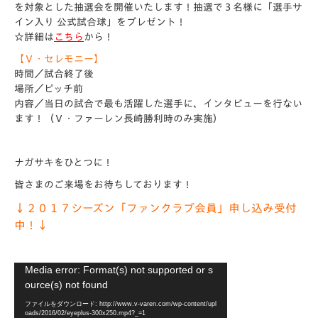
を対象とした抽選会を開催いたします！抽選で３名様に「選手サ
イン入り 公式試合球」をプレゼント！
☆詳細は
こちら
から！
【Ｖ・セレモニー】
時間／試合終了後
場所／ピッチ前
内容／当日の試合で最も活躍した選手に、インタビューを行ない
ます！（Ｖ・ファーレン長崎勝利時のみ実施）
ナガサキをひとつに！
皆さまのご来場をお待ちしております！
↓２０１７シーズン「ファンクラブ会員」申し込み受付
中！↓
動
Media error: Format(s) not supported or s
画
ource(s) not found
プ
ファイルをダウンロード: http://www.v-varen.com/wp-content/upl
レ
oads/2016/02/eyeplus-300x250.mp4?_=1