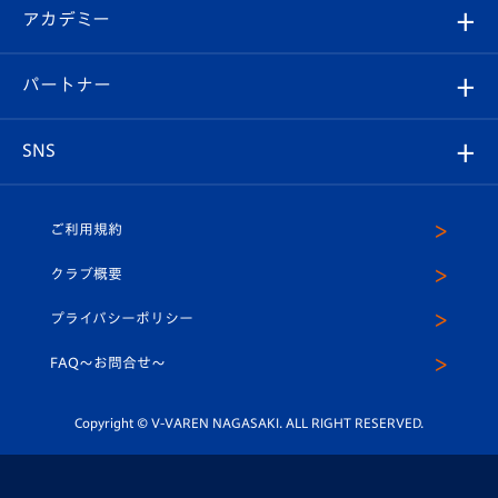
シーズンシート
オンラインショップ
アカデミー
イベント
スタッフプロフィール
スタジアムへのアクセス
スタジアムグルメ
V-LOVERS（ファンクラブ）
2026-27ユニフォーム
メディア
育成からのお知らせ
パートナー
マスコット紹介
ヴィヴィくんの長崎おもてなしガイド
はじめての観戦ガイド
プレイヤーズスイート
店舗情報
グッズ
アカデミー
チームスケジュール
V-EXPRESS
パートナー企業一覧
SNS
（ユニフォーム入場）
ホームタウン
U-18
クラブハウス（練習場）
パートナー募集
公式Twitter
ご利用規約
アカデミー
U-15
応援メディア
法人限定 VIP BOX
ヴィヴィくんインスタグラム
クラブ概要
スクール
U-12
メディア出演情報
プライバシーポリシー
公式LINE＠
スクール
FAQ〜お問合せ〜
平和祈念活動
Youtube公式チャンネル
ホームタウン活動
Copyright © V-VAREN NAGASAKI. ALL RIGHT RESERVED.