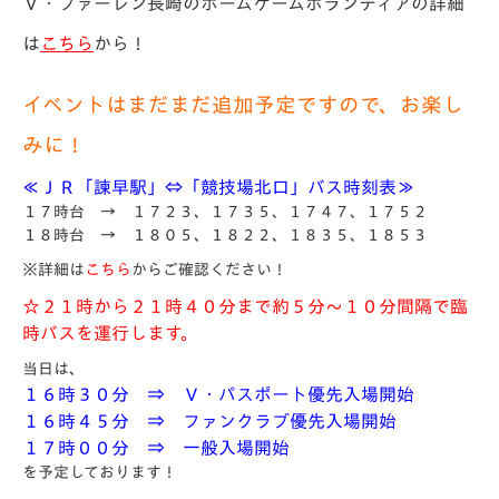
Ｖ・ファーレン長崎のホームゲームボランティアの詳細
は
こちら
から！
イベントはまだまだ追加予定ですので、お楽し
みに！
≪ＪＲ「諫早駅」⇔「競技場北口」バス時刻表≫
１７時台 → １７２３、１７３５、１７４７、１７５２
１８時台 → １８０５、１８２２、１８３５、１８５３
※詳細は
こちら
からご確認ください！
☆２１時から２１時４０分まで約５分～１０分間隔で臨
時バスを運行します。
当日は、
１６
時３０分 ⇒ Ｖ・パスポート優先入場開始
１６時４５分 ⇒ ファンクラブ優先入場開始
１７時００分 ⇒ 一般入場開始
を予定しております！