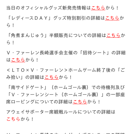
当日のオフィシャルグッズ新発売情報は
こちら
から！
「レディースＤＡＹ」グッズ特別割引の詳細は
こちら
か
ら！
「角煮まんじゅう」半額販売についての詳細は
こちら
か
ら！
Ｖ・ファーレン長崎選手会主催の「招待シート」の詳細
は
こちら
から！
＜ＬＴＯ×Ｖ・ファーレン＞ホームゲーム終了後の「ご
み拾い」の詳細は
こちら
から！
「南サイドゲート」（ホームゴール裏）での待機列及び
「Ｖ・ファーレンシート（ホームゴール裏）」の一部座
席ローピングについての詳細は
こちら
から！
アウェイサポーター席観戦ルールについての詳細は
こちら
から！