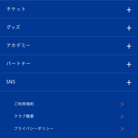
クラブ概要
観戦ツアー
試合日程/結果
チケット
ファンクラブ
エンブレム紹介
はじめての観戦ガイド
順位表
チケット
グッズ
チケット
選手プロフィール
Revive Team
フォトギャラリー
シーズンシート
オンラインショップ
アカデミー
イベント
スタッフプロフィール
スタジアムへのアクセス
スタジアムグルメ
V-LOVERS（ファンクラブ）
2026-27ユニフォーム
メディア
育成からのお知らせ
パートナー
マスコット紹介
ヴィヴィくんの長崎おもてなしガイド
はじめての観戦ガイド
プレイヤーズスイート
店舗情報
グッズ
アカデミー
チームスケジュール
V-EXPRESS
パートナー企業一覧
SNS
（ユニフォーム入場）
ホームタウン
U-18
クラブハウス（練習場）
パートナー募集
公式Twitter
ご利用規約
アカデミー
U-15
応援メディア
法人限定 VIP BOX
ヴィヴィくんインスタグラム
クラブ概要
スクール
U-12
メディア出演情報
プライバシーポリシー
公式LINE＠