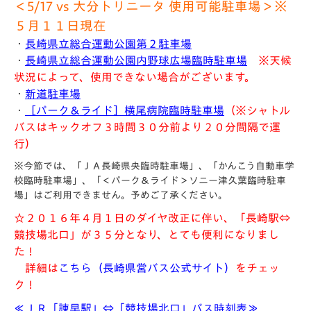
＜5/17 vs 大分トリニータ 使用可能駐車場＞※
５月１１
日現在
・
長崎県立総合運動公園第２駐車場
・
長崎県立総合運動公園内野球広場臨時駐車場
※天候
状況によって、使用できない場合がございます。
・
新道駐車場
・
［パーク＆ライド］横尾病院臨時駐車場
（※シャトル
バスはキックオフ３時間３０分前より２０分間隔で運
行）
※今節では、「ＪＡ長崎県央臨時駐車場」、「かんこう自動車学
校臨時駐車場」、「＜パーク＆ライド＞ソニー津久葉臨時駐車
場」はご利用できません。予めご了承ください。
☆２０１６年４月１日のダイヤ改正に伴い、「長崎駅⇔
競技場北口」が３５分となり、とても便利になりまし
た！
詳細は
こちら（長崎県営バス公式サイト）
をチェッ
ク！
≪ＪＲ「諫早駅」⇔「競技場北口」バス時刻表≫