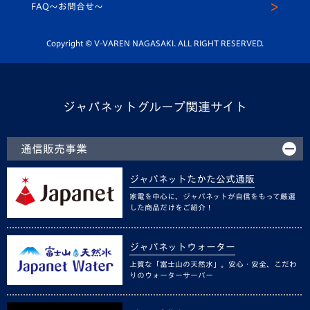
スクール
FAQ〜お問合せ〜
平和祈念活動
Youtube公式チャンネル
ホームタウン活動
Copyright © V-VAREN NAGASAKI. ALL RIGHT RESERVED.
ジャパネットグループ関連サイト
通信販売事業
ジャパネットたかた公式通販
家電を中心に、ジャパネットが自信をもって厳選
した商品だけをご紹介！
ジャパネットウォーター
上質な「富士山の天然水」。安心・安全、こだわ
りのウォーターサーバー