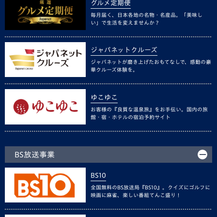
グルメ定期便
毎月届く、日本各地の名物・名産品。「美味し
い」で生活を変えませんか？
ジャパネットクルーズ
ジャパネットが磨き上げたおもてなしで、感動の豪
華クルーズ体験を。
ゆこゆこ
お客様の『良質な温泉旅』をお手伝い。国内の旅
館・宿・ホテルの宿泊予約サイト
BS放送事業
BS10
全国無料のBS放送局『BS10』。クイズにゴルフに
映画に麻雀、楽しい番組てんこ盛り！