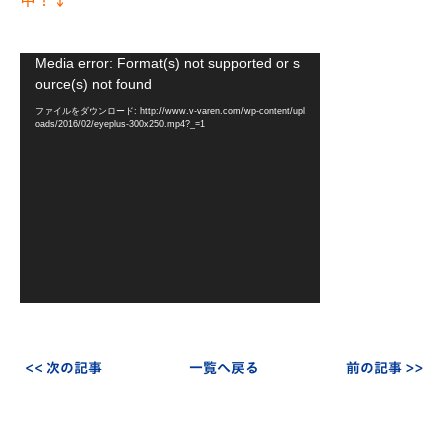
動
Media error: Format(s) not supported or s
画
ource(s) not found
プ
ファイルをダウンロード: http://www.v-varen.com/wp-content/upl
レ
oads/2016/02/eyeplus-300x250.mp4?_=1
ー
ヤ
ー
<< 次の記事
一覧へ戻る
前の記事 >>