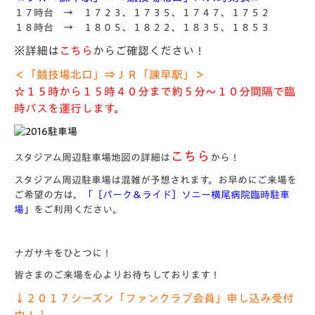
１７時台 → １７２３、１７３５、１７４７、１７５２
１８時台 → １８０５、１８２２、１８３５、１８５３
※詳細は
こちら
からご確認ください！
＜「競技場北口」⇒ＪＲ「諫早駅」＞
☆１５時から１５時４０分まで約５分～１０分間隔で臨
時バスを運行します。
こちら
スタジアム周辺駐車場地図の詳細は
から！
スタジアム周辺駐車場は混雑が予想されます。お早めにご来場を
ご希望の方は、
「［パーク＆ライド］ソニー横尾病院臨時駐車
場」
をご利用ください。
ナガサキをひとつに！
皆さまのご来場を心よりお待ちしております！
↓２０１７シーズン「ファンクラブ会員」申し込み受付
中！↓