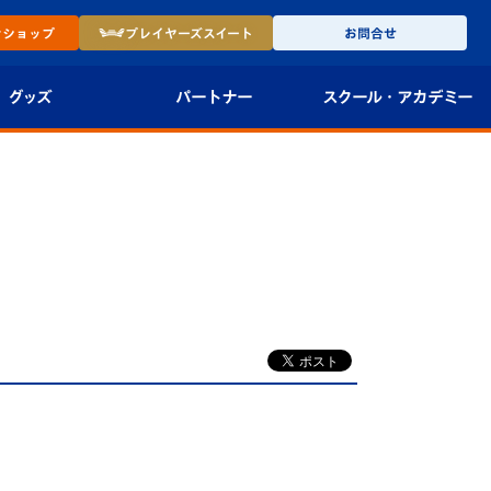
ン
ショップ
プレイヤーズ
スイート
お問合せ
グッズ
パートナー
スクール・
アカデミー
インショップ
パートナー企業一覧
アカデミー
-27ユニフォー
パートナー募集
U-18
法人限定 VIP BOX
U-15
報
U-12
スクール