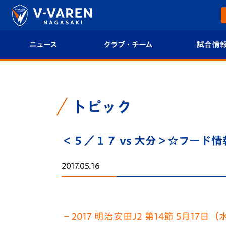
ニュース
クラブ・チーム
試合情
すべて
クラブプロフィール
試合日程/結果
トップチーム
フィロソフィー
試合情報
トピック
クラブ
クラブ概要
順位表
＜５／１７ vs 大分＞☆フード
試合情報
エンブレム紹介
U-21 Jリーグ
2017.05.16
ファンクラブ
選手プロフィール
フォトギャラ
チケット
スタッフプロフィール
スタジアムグ
－2017 明治安田J2 第14節 5月17日