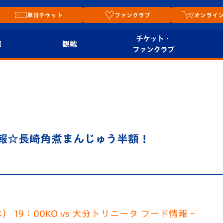
単日チケット
ファンクラブ
オンライ
チケット・
報
観戦
ファンクラブ
観戦ルール
チケット
オンラ
はじめての観戦ガイ
シーズンシート
2026
ド
ム
プレイヤーズスイート
Revive Team
店舗情
情報☆長崎角煮まんじゅう半額！
関連
V-LOVERS（ファン
スタジアムへのアク
クラブ）
セス
リー
ヴィヴィくんの長崎
ルメ
おもてなしガイド
（水） 19：00KO vs 大分トリニータ フード情報－