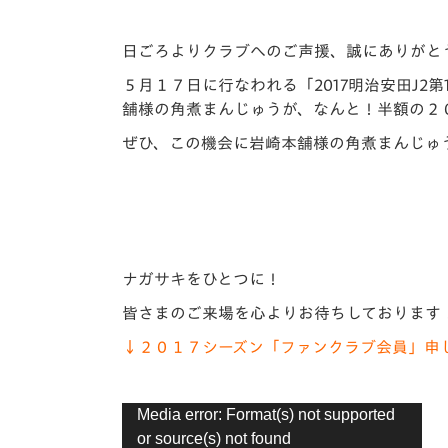
イベント
マスコット紹介
日ごろよりクラブへのご声援、誠にありがと
メディア
チームスケジュール
５月１７日に行なわれる「2017明治安田J2
グッズ
クラブハウス（練習
舗様の角煮まんじゅうが、なんと！半額の２
場）
ぜひ、この機会に岩崎本舗様の角煮まんじゅ
ホームタウン
応援メディア
アカデミー
平和祈念活動
スクール
ホームタウン活動
ナガサキをひとつに！
皆さまのご来場を心よりお待ちしております
↓２０１７シーズン「ファンクラブ会員」申
動
Media error: Format(s) not supported
画
or source(s) not found
プ