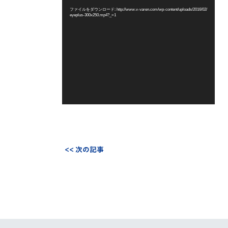
レ
ファイルをダウンロード: http://www.v-varen.com/wp-content/uploads/2016/02/
eyeplus-300x250.mp4?_=1
ー
ヤ
ー
<< 次の記事