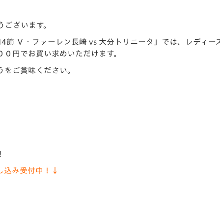
V-EXPRESS（ユニフ
ォーム入場）
うございます。
第14節 Ｖ・ファーレン長崎 vs 大分トリニータ」では、レディ
００円でお買い求めいただけます。
うをご賞味ください。
！
し込み受付中！↓