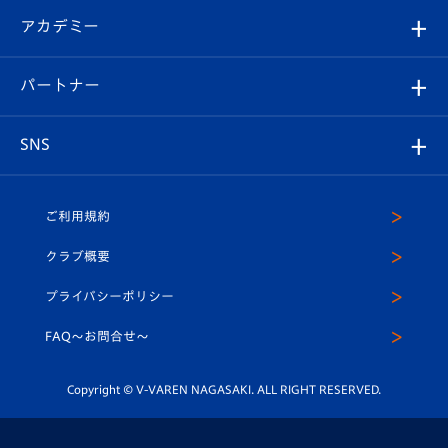
フォトギャラリー
シーズンシート
オンラインショップ
アカデミー
イベント
スタッフプロフィール
スタジアムへのアクセス
スタジアムグルメ
V-LOVERS（ファンクラブ）
2026-27ユニフォーム
メディア
育成からのお知らせ
パートナー
マスコット紹介
ヴィヴィくんの長崎おもてなしガイド
はじめての観戦ガイド
プレイヤーズスイート
店舗情報
グッズ
アカデミー
チームスケジュール
V-EXPRESS
パートナー企業一覧
SNS
（ユニフォーム入場）
ホームタウン
U-18
クラブハウス（練習場）
パートナー募集
公式Twitter
ご利用規約
アカデミー
U-15
応援メディア
法人限定 VIP BOX
ヴィヴィくんインスタグラム
クラブ概要
スクール
U-12
メディア出演情報
プライバシーポリシー
公式LINE＠
スクール
FAQ〜お問合せ〜
平和祈念活動
Youtube公式チャンネル
ホームタウン活動
Copyright © V-VAREN NAGASAKI. ALL RIGHT RESERVED.