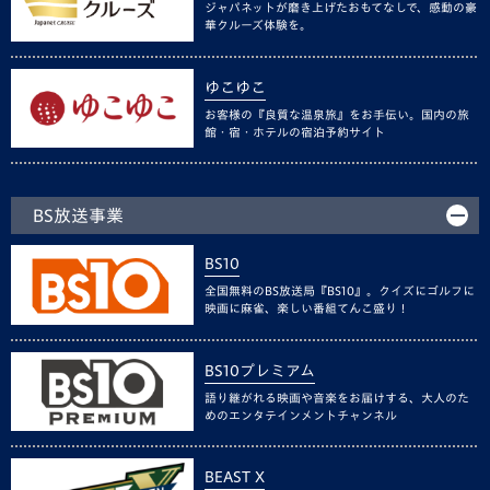
ジャパネットが磨き上げたおもてなしで、感動の豪
華クルーズ体験を。
ゆこゆこ
お客様の『良質な温泉旅』をお手伝い。国内の旅
館・宿・ホテルの宿泊予約サイト
BS放送事業
BS10
全国無料のBS放送局『BS10』。クイズにゴルフに
映画に麻雀、楽しい番組てんこ盛り！
BS10プレミアム
語り継がれる映画や音楽をお届けする、大人のた
めのエンタテインメントチャンネル
BEAST X