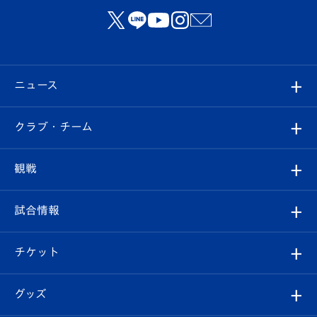
ニュース
すべて
クラブ・チーム
トップチーム
クラブプロフィール
観戦
クラブ
フィロソフィー
観戦ルール
試合情報
試合情報
クラブ概要
観戦ツアー
試合日程/結果
チケット
ファンクラブ
エンブレム紹介
はじめての観戦ガイド
順位表
チケット
グッズ
チケット
選手プロフィール
Revive Team