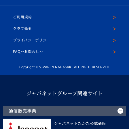
（ユニフォーム入場）
ホームタウン
U-18
クラブハウス（練習場）
パートナー募集
公式Twitter
ご利用規約
アカデミー
U-15
応援メディア
法人限定 VIP BOX
ヴィヴィくんインスタグラム
クラブ概要
スクール
U-12
メディア出演情報
プライバシーポリシー
公式LINE＠
スクール
FAQ〜お問合せ〜
平和祈念活動
Youtube公式チャンネル
ホームタウン活動
Copyright © V-VAREN NAGASAKI. ALL RIGHT RESERVED.
ジャパネットグループ関連サイト
通信販売事業
ジャパネットたかた公式通販