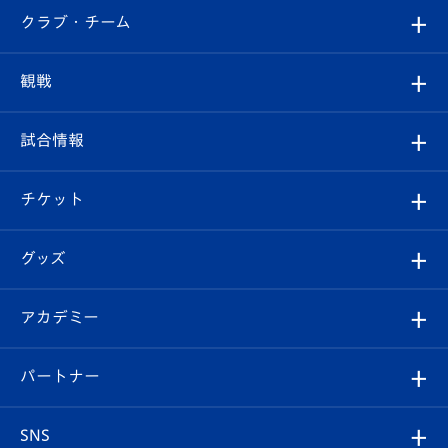
すべて
クラブ・チーム
トップチーム
クラブプロフィール
観戦
クラブ
フィロソフィー
観戦ルール
試合情報
試合情報
クラブ概要
観戦ツアー
試合日程/結果
チケット
ファンクラブ
エンブレム紹介
はじめての観戦ガイド
順位表
チケット
グッズ
チケット
選手プロフィール
Revive Team
フォトギャラリー
シーズンシート
オンラインショップ
アカデミー
イベント
スタッフプロフィール
スタジアムへのアクセス
スタジアムグルメ
V-LOVERS（ファンクラブ）
2026-27ユニフォーム
メディア
育成からのお知らせ
パートナー
マスコット紹介
ヴィヴィくんの長崎おもてなしガイド
はじめての観戦ガイド
プレイヤーズスイート
店舗情報
グッズ
アカデミー
チームスケジュール
V-EXPRESS
パートナー企業一覧
SNS