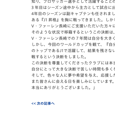
知り、プロサッカー選手として活躍すること
3 年目はシーズン途中から主力として試合に
4年目のシーズンは副キャプテンも任されま
ある『J1 昇格』を胸に戦ってきました。し
V・ファーレン長崎にご支援いただいた方々
そのような状況で移籍するというこの決断は
V・ファーレン長崎での 7 年間は自分を大
しかし、今回のワールドカップを観て、『自
のトップであるJ1で活躍して、結果を残さな
戦するという決断をしました。
この決断を尊重してくださったクラブには本
自分にとって大きな決断で苦しい時間も多く
そして、色々な人に夢や希望を与え、応援し
また皆さんに会える日を楽しみにしています
本当にありがとうございました。」
<< 次の記事へ