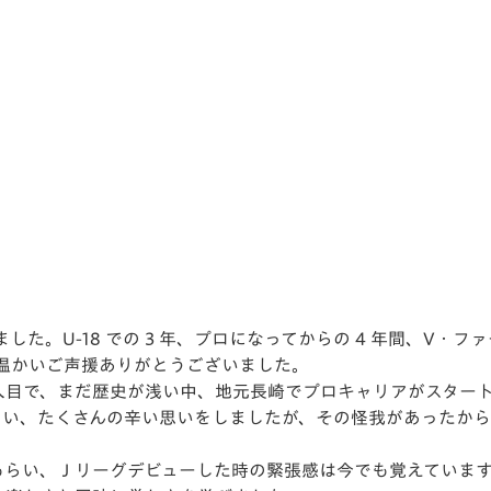
V-EXPRESS（ユニフ
ォーム入場）
た。U-18 での 3 年、プロになってからの 4 年間、V・
温かいご声援ありがとうございました。
 2 人目で、まだ歴史が浅い中、地元長崎でプロキャリアがスター
しまい、たくさんの辛い思いをしましたが、その怪我があったか
をもらい、Ｊリーグデビューした時の緊張感は今でも覚えていま