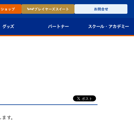
ン
ショップ
プレイヤーズ
スイート
お問合せ
グッズ
パートナー
スクール・
アカデミー
インショップ
パートナー企業一覧
アカデミー
-27ユニフォー
パートナー募集
U-18
法人限定 VIP BOX
U-15
報
U-12
スクール
します。