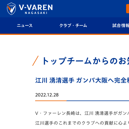
ニュース
クラブ・チーム
試合情
すべて
クラブプロフィール
試合日程/結果
トップチーム
フィロソフィー
試合情報
トップチームからのお
クラブ
クラブ概要
順位表
江川 湧清選手 ガンバ大阪へ完
試合情報
エンブレム紹介
U-21 Jリーグ
2022.12.28
ファンクラブ
選手プロフィール
フォトギャラ
V・ファーレン長崎は、江川 湧清選手がガ
チケット
スタッフプロフィール
スタジアムグ
江川選手のこれまでのクラブへの貢献に心よ