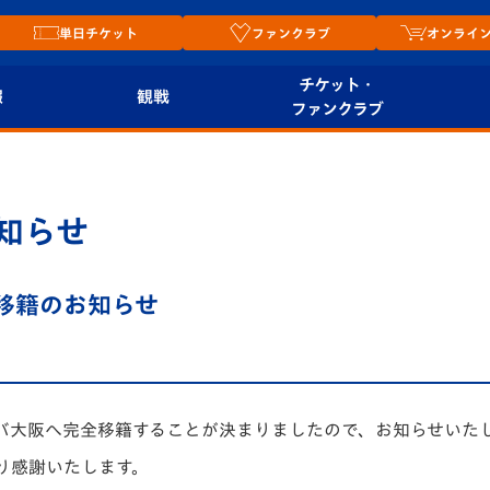
単日チケット
ファンクラブ
オンライ
チケット・
報
観戦
ファンクラブ
観戦ルール
チケット
オンラ
はじめての観戦ガイ
シーズンシート
2026
知らせ
ド
ム
プレイヤーズスイート
Revive Team
店舗情
全移籍のお知らせ
関連
V-LOVERS（ファン
スタジアムへのアク
クラブ）
セス
リー
ヴィヴィくんの長崎
ンバ大阪へ完全移籍することが決まりましたので、お知らせいた
ルメ
おもてなしガイド
り感謝いたします。