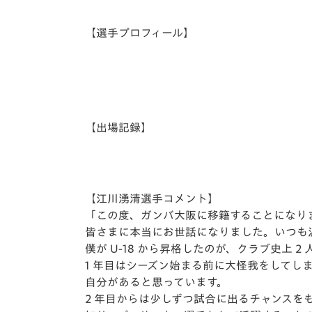
イベント
マスコット紹介
【選手プロフィール】
メディア
チームスケジュール
グッズ
クラブハウス（練習
場）
ホームタウン
応援メディア
【出場記録】
アカデミー
平和祈念活動
スクール
ホームタウン活動
【江川湧清選手コメント】
「この度、ガンバ大阪に移籍することになりまし
皆さまに本当にお世話になりました。いつも
僕が U-18 から昇格したのが、クラブ史上
1 年目はシーズン始まる前に大怪我をして
自分があると思っています。
2 年目からは少しずつ試合に出るチャンス