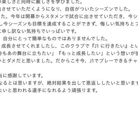
の楽しさと同時に厳しさを学びました。
出させていただくようになり、自信がついたシーズンでした。
した。今年は開幕からスタメンで試合に出させていただき、今シ
かし今シーズンも目標を達成することができず、悔しい気持ちと
に申し訳ない気持ちでいっぱいです。
、自分にとって簡単なものではありませんでした。
きく成長させてくれましたし、このクラブで『J1 に行きたい』
分もあの舞台に立ちたい」『もっと成長したい」という想いが
いとダメだと思いました。だからこそ今、J1でプレーできるチ
当に感謝しています。
なるとは思いますが、絶対結果を出して恩返ししたいと思いま
たいと思われる選手になれるよう頑張ります。
。