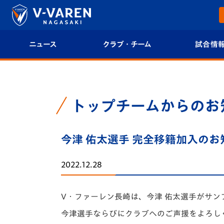
ニュース
クラブ・チーム
試合情
すべて
クラブプロフィール
試合日程/結果
トップチーム
フィロソフィー
試合情報
トップチームからのお
クラブ
クラブ概要
順位表
今津 佑太選手 完全移籍加入のお
試合情報
エンブレム紹介
U-21 Jリーグ
2022.12.28
ファンクラブ
選手プロフィール
フォトギャラ
V・ファーレン長崎は、今津 佑太選手がサ
チケット
スタッフプロフィール
スタジアムグ
今津選手ならびにクラブへのご声援をよろし