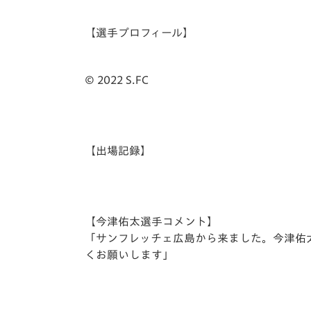
イベント
マスコット紹介
【選手プロフィール】
メディア
チームスケジュール
グッズ
クラブハウス（練習
© 2022 S.FC
場）
ホームタウン
応援メディア
アカデミー
【出場記録】
平和祈念活動
スクール
ホームタウン活動
【今津佑太選手コメント】
「サンフレッチェ広島から来ました。今津佑
くお願いします」