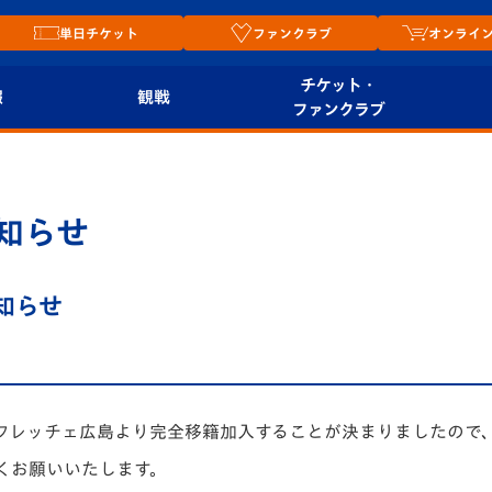
単日チケット
ファンクラブ
オンライ
チケット・
報
観戦
ファンクラブ
観戦ルール
チケット
オンラ
はじめての観戦ガイ
シーズンシート
2026
知らせ
ド
ム
プレイヤーズスイート
Revive Team
店舗情
知らせ
関連
V-LOVERS（ファン
スタジアムへのアク
クラブ）
セス
リー
ヴィヴィくんの長崎
ンフレッチェ広島より完全移籍加入することが決まりましたので
ルメ
おもてなしガイド
くお願いいたします。