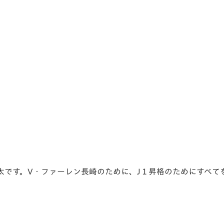
V-EXPRESS（ユニフ
ォーム入場）
太です。V・ファーレン長崎のために、J１昇格のためにすべて