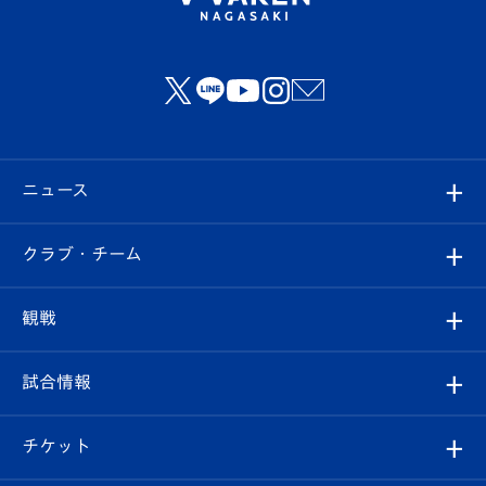
ニュース
すべて
クラブ・チーム
トップチーム
クラブプロフィール
観戦
クラブ
フィロソフィー
観戦ルール
試合情報
試合情報
クラブ概要
観戦ツアー
試合日程/結果
チケット
ファンクラブ
エンブレム紹介
はじめての観戦ガイド