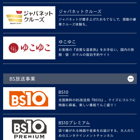
ジャパネットクルーズ
ジャパネットが磨き上げたおもてなしで、感動の豪
華クルーズ体験を。
ゆこゆこ
お客様の『良質な温泉旅』をお手伝い。国内の旅
館・宿・ホテルの宿泊予約サイト
BS放送事業
BS10
全国無料のBS放送局『BS10』。クイズにゴルフに
映画に麻雀、楽しい番組てんこ盛り！
BS10プレミアム
語り継がれる映画や音楽をお届けする、大人のた
めのエンタテインメントチャンネル