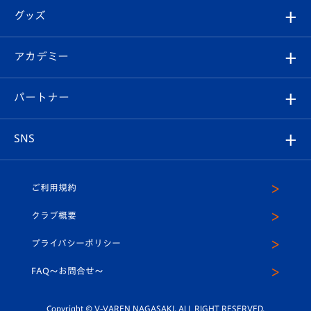
順位表
チケット
グッズ
チケット
選手プロフィール
Revive Team
フォトギャラリー
シーズンシート
オンラインショップ
アカデミー
イベント
スタッフプロフィール
スタジアムへのアクセス
スタジアムグルメ
V-LOVERS（ファンクラブ）
2026-27ユニフォーム
メディア
育成からのお知らせ
パートナー
マスコット紹介
ヴィヴィくんの長崎おもてなしガイド
はじめての観戦ガイド
プレイヤーズスイート
店舗情報
グッズ
アカデミー
チームスケジュール
V-EXPRESS
パートナー企業一覧
SNS
（ユニフォーム入場）
ホームタウン
U-18
クラブハウス（練習場）
パートナー募集
公式Twitter
ご利用規約
アカデミー
U-15
応援メディア
法人限定 VIP BOX
ヴィヴィくんインスタグラム
クラブ概要
スクール
U-12
メディア出演情報
プライバシーポリシー
公式LINE＠
スクール
FAQ〜お問合せ〜
平和祈念活動
Youtube公式チャンネル
ホームタウン活動
Copyright © V-VAREN NAGASAKI. ALL RIGHT RESERVED.