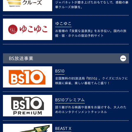
ジャパネットが磨き上げたおもてなしで、感動の豪
華クルーズ体験を。
ゆこゆこ
お客様の『良質な温泉旅』をお手伝い。国内の旅
館・宿・ホテルの宿泊予約サイト
BS放送事業
BS10
全国無料のBS放送局『BS10』。クイズにゴルフに
映画に麻雀、楽しい番組てんこ盛り！
BS10プレミアム
語り継がれる映画や音楽をお届けする、大人のた
めのエンタテインメントチャンネル
BEAST X