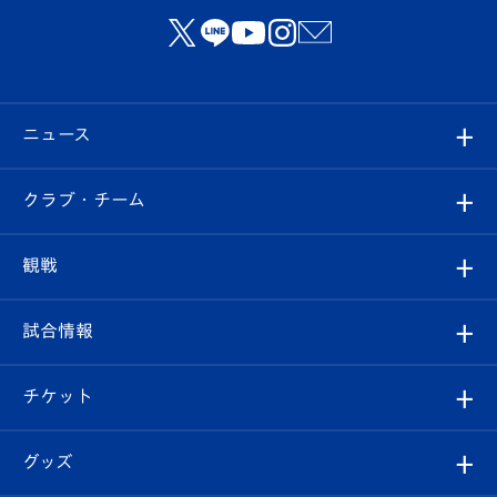
ニュース
すべて
クラブ・チーム
トップチーム
クラブプロフィール
観戦
クラブ
フィロソフィー
観戦ルール
試合情報
試合情報
クラブ概要
観戦ツアー
試合日程/結果
チケット
ファンクラブ
エンブレム紹介
はじめての観戦ガイド
順位表
チケット
グッズ
チケット
選手プロフィール
Revive Team