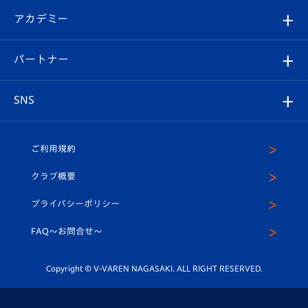
フォトギャラリー
シーズンシート
オンラインショップ
アカデミー
イベント
スタッフプロフィール
スタジアムへのアクセス
スタジアムグルメ
V-LOVERS（ファンクラブ）
2026-27ユニフォーム
メディア
育成からのお知らせ
パートナー
マスコット紹介
ヴィヴィくんの長崎おもてなしガイド
はじめての観戦ガイド
プレイヤーズスイート
店舗情報
グッズ
アカデミー
チームスケジュール
V-EXPRESS
パートナー企業一覧
SNS
（ユニフォーム入場）
ホームタウン
U-18
クラブハウス（練習場）
パートナー募集
公式Twitter
ご利用規約
アカデミー
U-15
応援メディア
法人限定 VIP BOX
ヴィヴィくんインスタグラム
クラブ概要
スクール
U-12
メディア出演情報
プライバシーポリシー
公式LINE＠
スクール
FAQ〜お問合せ〜
平和祈念活動
Youtube公式チャンネル
ホームタウン活動
Copyright © V-VAREN NAGASAKI. ALL RIGHT RESERVED.