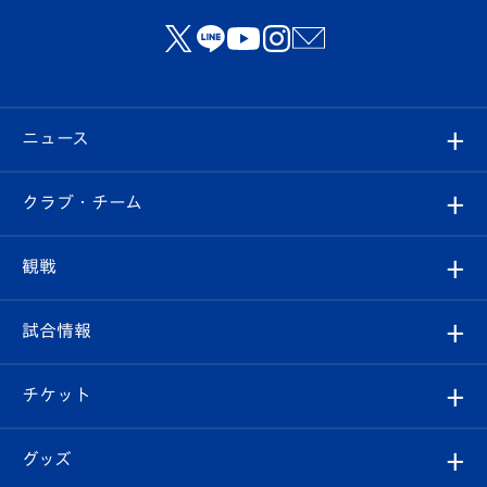
ニュース
すべて
クラブ・チーム
トップチーム
クラブプロフィール
観戦
クラブ
フィロソフィー
観戦ルール
試合情報
試合情報
クラブ概要
観戦ツアー
試合日程/結果
チケット
ファンクラブ
エンブレム紹介
はじめての観戦ガイド
順位表
チケット
グッズ
チケット
選手プロフィール