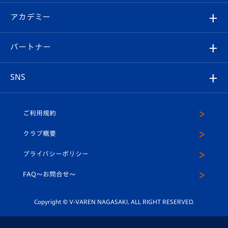
Revive Team
フォトギャラリー
シーズンシート
オンラインショップ
アカデミー
イベント
スタッフプロフィール
スタジアムへのアクセス
スタジアムグルメ
V-LOVERS（ファンクラブ）
2026-27ユニフォーム
メディア
育成からのお知らせ
パートナー
マスコット紹介
ヴィヴィくんの長崎おもてなしガイド
はじめての観戦ガイド
プレイヤーズスイート
店舗情報
グッズ
アカデミー
チームスケジュール
V-EXPRESS
パートナー企業一覧
SNS
（ユニフォーム入場）
ホームタウン
U-18
クラブハウス（練習場）
パートナー募集
公式Twitter
ご利用規約
アカデミー
U-15
応援メディア
法人限定 VIP BOX
ヴィヴィくんインスタグラム
クラブ概要
スクール
U-12
メディア出演情報
プライバシーポリシー
公式LINE＠
スクール
FAQ〜お問合せ〜
平和祈念活動
Youtube公式チャンネル
ホームタウン活動
Copyright © V-VAREN NAGASAKI. ALL RIGHT RESERVED.