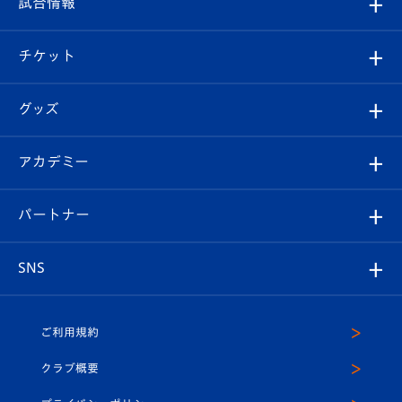
試合情報
試合情報
クラブ概要
観戦ツアー
試合日程/結果
チケット
ファンクラブ
エンブレム紹介
はじめての観戦ガイド
順位表
チケット
グッズ
チケット
選手プロフィール
Revive Team
フォトギャラリー
シーズンシート
オンラインショップ
アカデミー
イベント
スタッフプロフィール
スタジアムへのアクセス
スタジアムグルメ
V-LOVERS（ファンクラブ）
2026-27ユニフォーム
メディア
育成からのお知らせ
パートナー
マスコット紹介
ヴィヴィくんの長崎おもてなしガイド
はじめての観戦ガイド
プレイヤーズスイート
店舗情報
グッズ
アカデミー
チームスケジュール
V-EXPRESS
パートナー企業一覧
SNS
（ユニフォーム入場）
ホームタウン
U-18
クラブハウス（練習場）
パートナー募集
公式Twitter
ご利用規約
アカデミー
U-15
応援メディア
法人限定 VIP BOX
ヴィヴィくんインスタグラム
クラブ概要
スクール
U-12
メディア出演情報