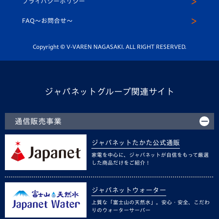
プライバシーポリシー
公式LINE＠
スクール
FAQ〜お問合せ〜
平和祈念活動
Youtube公式チャンネル
ホームタウン活動
Copyright © V-VAREN NAGASAKI. ALL RIGHT RESERVED.
ジャパネットグループ関連サイト
通信販売事業
ジャパネットたかた公式通販
家電を中心に、ジャパネットが自信をもって厳選
した商品だけをご紹介！
ジャパネットウォーター
上質な「富士山の天然水」。安心・安全、こだわ
りのウォーターサーバー