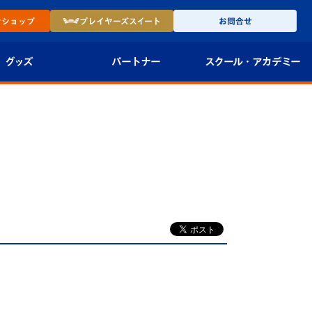
ン
ショップ
プレイヤーズ
スイート
お問合せ
グッズ
パートナー
スクール・
アカデミー
インショップ
パートナー企業一覧
アカデミー
-27ユニフォー
パートナー募集
U-18
法人限定 VIP BOX
U-15
報
U-12
スクール