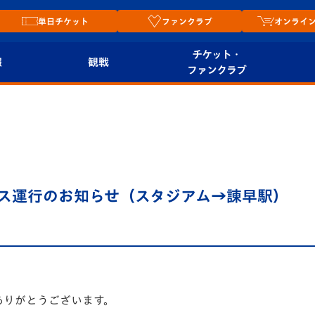
単日チケット
ファンクラブ
オンライ
チケット・
報
観戦
ファンクラブ
観戦ルール
チケット
オンラ
はじめての観戦ガイ
シーズンシート
2026
ド
ム
プレイヤーズスイート
Revive Team
店舗情
ルバス運行のお知らせ（スタジアム→諫早駅）
関連
V-LOVERS（ファン
スタジアムへのアク
クラブ）
セス
リー
ヴィヴィくんの長崎
ルメ
おもてなしガイド
ありがとうございます。