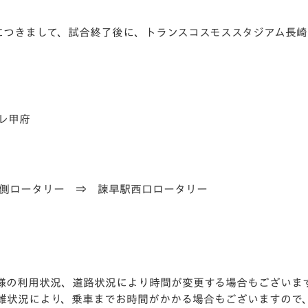
V-EXPRESS（ユニフ
ォーム入場）
オフ）につきまして、試合終了後に、トランスコスモススタジアム
ーレ甲府
南側ロータリー ⇒ 諫早駅西口ロータリー
客様の利用状況、道路状況により時間が変更する場合もございま
雑状況により、乗車までお時間がかかる場合もございますので