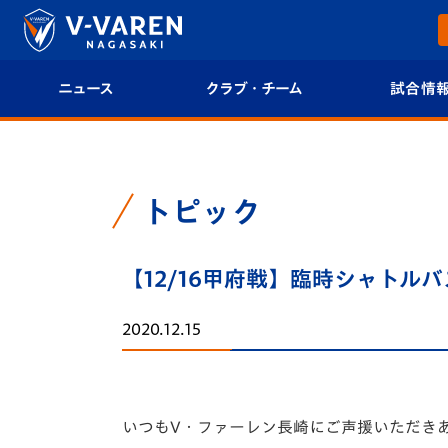
ニュース
クラブ・チーム
試合情
すべて
クラブプロフィール
試合日程/結果
トップチーム
フィロソフィー
試合情報
トピック
クラブ
クラブ概要
順位表
【12/16甲府戦】臨時シャト
試合情報
エンブレム紹介
U-21 Jリーグ
2020.12.15
ファンクラブ
選手プロフィール
フォトギャラ
チケット
スタッフプロフィール
スタジアムグ
いつもV・ファーレン長崎にご声援いただき