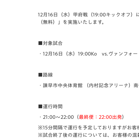
イベント
マスコット紹介
12月16日（水）甲府戦（19:00キック
メディア
チームスケジュール
（無料）」を実施いたします。
グッズ
クラブハウス（練習
場）
■対象試合
ホームタウン
・12月16日（水）19:00Ko vs.ヴァンフォ
応援メディア
アカデミー
平和祈念活動
■路線
スクール
・諫早市中央体育館 （内村記念アリーナ）
ホームタウン活動
■運行時間
・21:00～22:00（
最終便：22:00出発
）
※15分間隔で運行を予定しておりますがお
※試合終了後の運行については、お客様の混