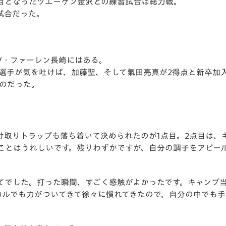
目となったツエーゲン金沢との練習試合は総
力戦。
V-EXPRESS（ユニフ
試合だった。
ォーム入場）
V・
ファーレン長崎にはある。
人選手が気を吐けば、加藤聖、そして
氣田亮真が2得点と新卒加
ものだった。
け取りトラップも落ち着いて決められたのが1点目。
2点目は、
ことはうれしいです。
残りわずかですが、自分の調子をアピー
てでした。
打った瞬間、すごく感触がよかったです。キャンプ
カルでも力がついてきて徐々に慣れてきたので、
自分の中でも手