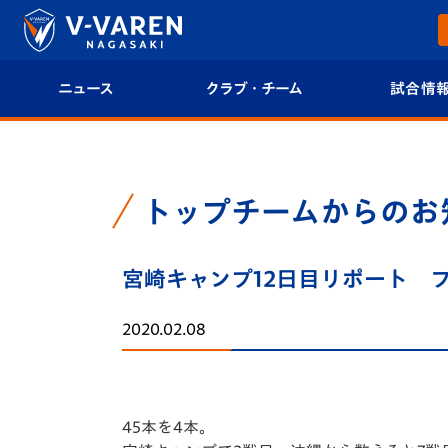
ニュース
クラブ・チーム
試合情
すべて
クラブプロフィール
試合日程/結果
トップチーム
フィロソフィー
試合情報
トップチームからのお
クラブ
クラブ概要
順位表
宮崎キャンプ12日目リポート 
試合情報
エンブレム紹介
U-21 Jリーグ
2020.02.08
ファンクラブ
選手プロフィール
フォトギャラ
チケット
スタッフプロフィール
スタジアムグ
45本を4本。