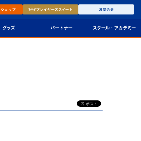
ン
ショップ
プレイヤーズ
スイート
お問合せ
グッズ
パートナー
スクール・
アカデミー
インショップ
パートナー企業一覧
アカデミー
-27ユニフォー
パートナー募集
U-18
法人限定 VIP BOX
U-15
報
U-12
スクール