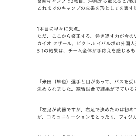
イベント
マスコット紹介
宮崎キャンプで3戦目、
沖縄から数えると7戦
これまでのキャンプの成果を形としてを表す
メディア
チームスケジュール
1本目に早々に失点。
グッズ
クラブハウス（練習
ただ、ここから修正する、巻き返す力が今の
場）
カイオ セザール、ビクトル イバルボの外国
ホームタウン
5-1の結果は、チーム全体が手応えを感じる
応援メディア
アカデミー
平和祈念活動
スクール
「米田（隼也）選手と目があって、
パスを受
ホームタウン活動
決められました。
練習試合で結果がでている
「左足が武器ですが、右足で決めたのは初め
が、
コミュニケーションをとったり、
フィジ