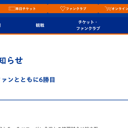
単日チケット
ファンクラブ
オンライ
チケット・
報
観戦
ファンクラブ
観戦ルール
チケット
オンラ
はじめての観戦ガイ
シーズンシート
2026
知らせ
ド
ム
プレイヤーズスイート
Revive Team
店舗情
ファンとともに6勝目
関連
V-LOVERS（ファン
スタジアムへのアク
クラブ）
セス
リー
ヴィヴィくんの長崎
ルメ
おもてなしガイド