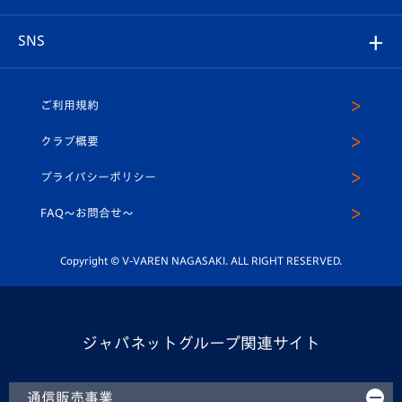
はじめての観戦ガイド
プレイヤーズスイート
店舗情報
グッズ
アカデミー
チームスケジュール
V-EXPRESS
パートナー企業一覧
SNS
（ユニフォーム入場）
ホームタウン
U-18
クラブハウス（練習場）
パートナー募集
公式Twitter
ご利用規約
アカデミー
U-15
応援メディア
法人限定 VIP BOX
ヴィヴィくんインスタグラム
クラブ概要
スクール
U-12
メディア出演情報
プライバシーポリシー
公式LINE＠
スクール
FAQ〜お問合せ〜
平和祈念活動
Youtube公式チャンネル
ホームタウン活動
Copyright © V-VAREN NAGASAKI. ALL RIGHT RESERVED.
ジャパネットグループ関連サイト
通信販売事業