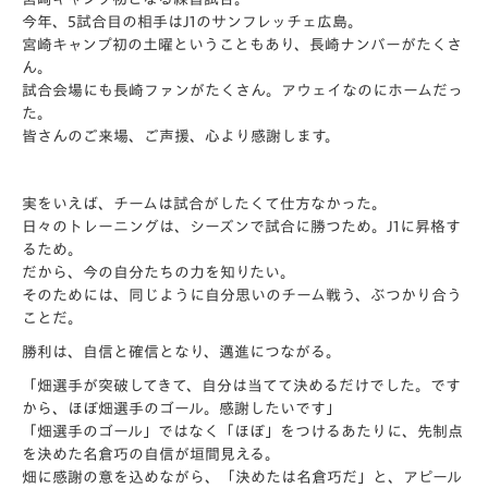
今年、5試合目の相手はJ1のサンフレッチェ広島。
宮崎キャンプ初の土曜ということもあり、
長崎ナンバーがたくさ
ん。
試合会場にも長崎ファンがたくさん。
アウェイなのにホームだっ
た。
皆さんのご来場、ご声援、心より感謝します。
実をいえば、チームは試合がしたくて仕方なかった。
日々のトレーニングは、シーズンで試合に勝つため。
J1に昇格す
るため。
だから、今の自分たちの力を知りたい。
そのためには、同じように自分思いのチーム戦う、
ぶつかり合う
ことだ。
勝利は、自信と確信となり、邁進につながる。
「畑選手が突破してきて、自分は当てて決めるだけでした。
です
から、ほぼ畑選手のゴール。感謝したいです」
「畑選手のゴール」ではなく「ほぼ」をつけるあたりに、
先制点
を決めた名倉巧の自信が垣間見える。
畑に感謝の意を込めながら、「決めたは名倉巧だ」と、
アピール