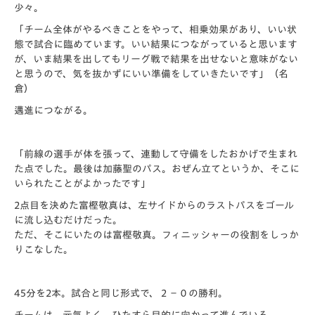
少々。
「チーム全体がやるべきことをやって、相乗効果があり、
いい状
態で試合に臨めています。
いい結果につながっていると思います
が、
いま結果を出してもリーグ戦で結果を出せないと意味がない
と思う
ので、気を抜かずにいい準備をしていきたいです」（名
倉）
邁進につながる。
「前線の選手が体を張って、
連動して守備をしたおかげで生まれ
た点でした。
最後は加藤聖のパス。おぜん立てというか、
そこに
いられたことがよかったです」
2点目を決めた富樫敬真は、
左サイドからのラストパスをゴール
に流し込むだけだった。
ただ、そこにいたのは富樫敬真。
フィニッシャーの役割をしっか
りこなした。
45分を2本。試合と同じ形式で、２−０の勝利。