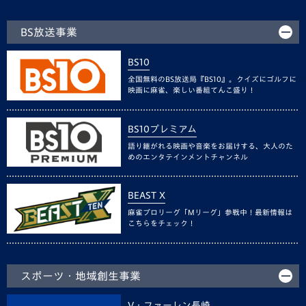
BS放送事業
BS10
全国無料のBS放送局『BS10』。クイズにゴルフに
映画に麻雀、楽しい番組てんこ盛り！
BS10プレミアム
語り継がれる映画や音楽をお届けする、大人のた
めのエンタテインメントチャンネル
BEAST X
麻雀プロリーグ「Mリーグ」参戦中！最新情報は
こちらをチェック！
スポーツ・地域創生事業
V・ファーレン長崎