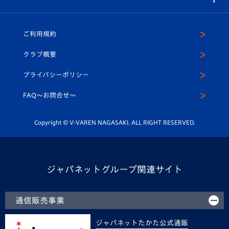
（ユニフォーム入場）
ホームタウン
U-18
クラブハウス（練習場）
パートナー募集
公式Twitter
ご利用規約
アカデミー
U-15
応援メディア
法人限定 VIP BOX
ヴィヴィくんインスタグラム
クラブ概要
スクール
U-12
メディア出演情報
プライバシーポリシー
公式LINE＠
スクール
FAQ〜お問合せ〜
平和祈念活動
Youtube公式チャンネル
ホームタウン活動
Copyright © V-VAREN NAGASAKI. ALL RIGHT RESERVED.
ジャパネットグループ関連サイト
通信販売事業
ジャパネットたかた公式通販