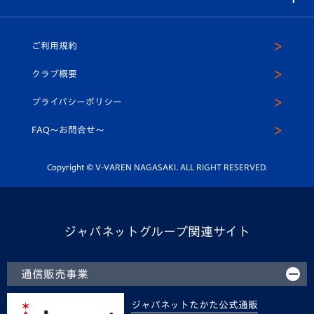
（ユニフォーム入場）
ホームタウン
U-18
クラブハウス（練習場）
パートナー募集
公式Twitter
ご利用規約
アカデミー
U-15
応援メディア
法人限定 VIP BOX
ヴィヴィくんインスタグラム
クラブ概要
スクール
U-12
メディア出演情報
プライバシーポリシー
公式LINE＠
スクール
FAQ〜お問合せ〜
平和祈念活動
Youtube公式チャンネル
ホームタウン活動
Copyright © V-VAREN NAGASAKI. ALL RIGHT RESERVED.
ジャパネットグループ関連サイト
通信販売事業
ジャパネットたかた公式通販