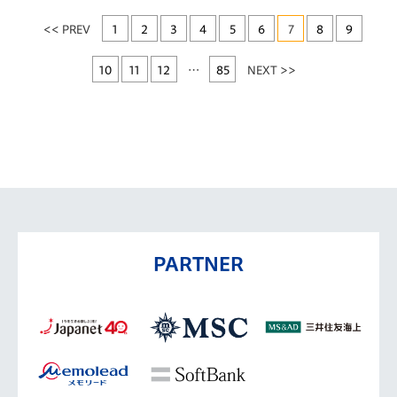
<< PREV
1
2
3
4
5
6
7
8
9
10
11
12
…
85
NEXT >>
PARTNER