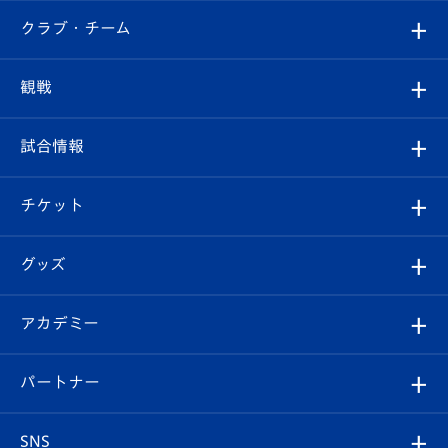
すべて
クラブ・チーム
トップチーム
クラブプロフィール
観戦
クラブ
フィロソフィー
観戦ルール
試合情報
試合情報
クラブ概要
観戦ツアー
試合日程/結果
チケット
ファンクラブ
エンブレム紹介
はじめての観戦ガイド
順位表
チケット
グッズ
チケット
選手プロフィール
Revive Team
フォトギャラリー
シーズンシート
オンラインショップ
アカデミー
イベント
スタッフプロフィール
スタジアムへのアクセス
スタジアムグルメ
V-LOVERS（ファンクラブ）
2026-27ユニフォーム
メディア
育成からのお知らせ
パートナー
マスコット紹介
ヴィヴィくんの長崎おもてなしガイド
はじめての観戦ガイド
プレイヤーズスイート
店舗情報
グッズ
アカデミー
チームスケジュール
V-EXPRESS
パートナー企業一覧
SNS