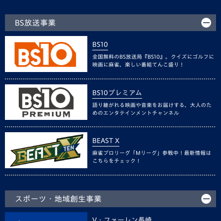
BS放送事業
BS10
全国無料のBS放送局『BS10』。クイズにゴルフに
映画に麻雀、楽しい番組てんこ盛り！
BS10プレミアム
語り継がれる映画や音楽をお届けする、大人のた
めのエンタテインメントチャンネル
BEAST X
麻雀プロリーグ「Mリーグ」参戦中！最新情報は
こちらをチェック！
スポーツ・地域創生事業
V・ファーレン長崎