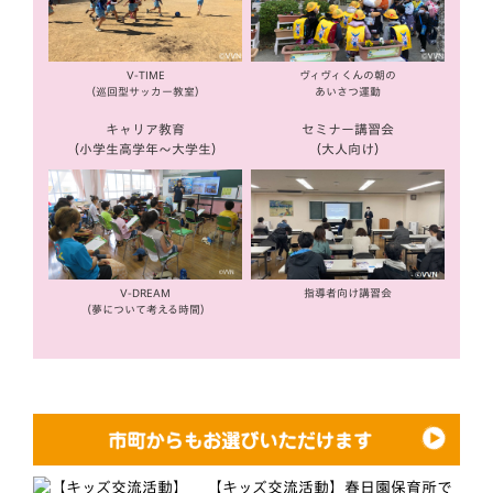
V-TIME
ヴィヴィくんの朝の
（巡回型サッカー教室）
あいさつ運動
キャリア教育
セミナー講習会
（小学生高学年〜大学生）
（大人向け）
V-DREAM
指導者向け講習会
（夢について考える時間）
【キッズ交流活動】春日園保育所で