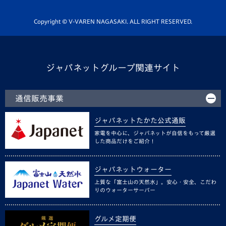
Youtube公式チャンネル
ホームタウン活動
Copyright © V-VAREN NAGASAKI. ALL RIGHT RESERVED.
ジャパネットグループ関連サイト
通信販売事業
ジャパネットたかた公式通販
家電を中心に、ジャパネットが自信をもって厳選
した商品だけをご紹介！
ジャパネットウォーター
上質な「富士山の天然水」。安心・安全、こだわ
りのウォーターサーバー
グルメ定期便