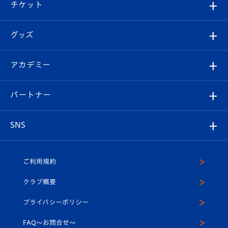
試合日程/結果
チケット
ファンクラブ
エンブレム紹介
はじめての観戦ガイド
順位表
チケット
グッズ
チケット
選手プロフィール
Revive Team
フォトギャラリー
シーズンシート
オンラインショップ
アカデミー
イベント
スタッフプロフィール
スタジアムへのアクセス
スタジアムグルメ
V-LOVERS（ファンクラブ）
2026-27ユニフォーム
メディア
育成からのお知らせ
パートナー
マスコット紹介
ヴィヴィくんの長崎おもてなしガイド
はじめての観戦ガイド
プレイヤーズスイート
店舗情報
グッズ
アカデミー
チームスケジュール
V-EXPRESS
パートナー企業一覧
SNS
（ユニフォーム入場）
ホームタウン
U-18
クラブハウス（練習場）
パートナー募集
公式Twitter
ご利用規約
アカデミー
U-15
応援メディア
法人限定 VIP BOX
ヴィヴィくんインスタグラム
クラブ概要
スクール
U-12
メディア出演情報
プライバシーポリシー
公式LINE＠
スクール
FAQ〜お問合せ〜
平和祈念活動