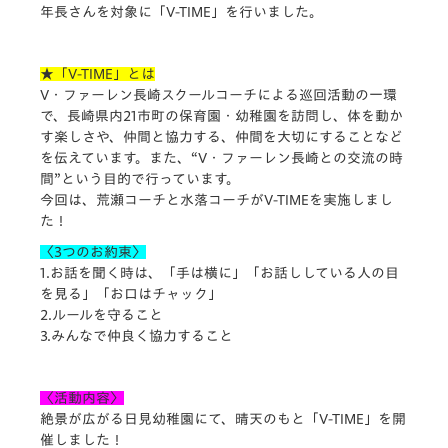
年長さんを対象に「V-TIME」を行いました。
★「V-TIME」とは
V・ファーレン長崎スクールコーチによる巡回活動の一環
で、長崎県内21市町の保育園・幼稚園を訪問し、体を動か
す楽しさや、仲間と協力する、仲間を大切にすることなど
を伝えています。また、“V・ファーレン長崎との交流の時
間”という目的で行っています。
今回は、荒瀬コーチと水落コーチがV-TIMEを実施しまし
た！
〈3つのお約束〉
1.お話を聞く時は、「手は横に」「お話ししている人の目
を見る」「お口はチャック」
2.ルールを守ること
3.みんなで仲良く協力すること
〈活動内容〉
絶景が広がる日見幼稚園にて、晴天のもと「V-TIME」を開
催しました！