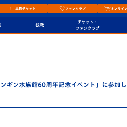
単日チケット
ファンクラブ
オンライ
チケット・
報
観戦
ファンクラブ
観戦ルール
チケット
オンラ
はじめての観戦ガイ
シーズンシート
2026
ド
ム
プレイヤーズスイート
Revive Team
店舗情
ンギン水族館60周年記念イベント」に参加し
関連
V-LOVERS（ファン
スタジアムへのアク
クラブ）
セス
リー
ヴィヴィくんの長崎
ルメ
おもてなしガイド