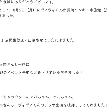
だき誠にありがとうございます。
V-EXPRESS（ユニフ
ォーム入場）
として、8月5日（月）にヴィヴィくんが長崎ペンギン水族館（
きました。
！」公開生放送に出演させていただきました。
玲奈さんと一緒に、
柏戦のイベント告知などをさせていただきました！
トキャラクターのアバちゃん、ヒミちゃん、
ルさんも、ヴィヴィくんのラジオ出演を後押ししてくれました