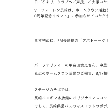
イベント
マスコット紹介
日ごろより、クラブへご声援、ご支援いた
V・ファーレン長崎は、ホームタウン活動
メディア
チームスケジュール
0周年記念イベント」に参加させていただ
グッズ
クラブハウス（練習
場）
ホームタウン
まず初めに、FM長崎様の「アバトーーク
応援メディア
アカデミー
平和祈念活動
スクール
パーソナリティーの甲斐田貴之さん、中里
ホームタウン活動
直近のホームタウン活動のご報告、8/17
ステージのそばでは、
長崎ペンギン水族館のオリジナルマスコッ
そして、長崎県営バスのマスコットのポポ