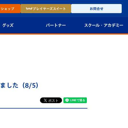
ン
ショップ
プレイヤーズ
スイート
お問合せ
グッズ
パートナー
スクール・
アカデミー
インショップ
パートナー企業一覧
アカデミー
-27ユニフォー
パートナー募集
U-18
法人限定 VIP BOX
U-15
報
ました（8/5）
U-12
スクール