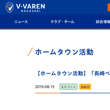
ニュース
クラブ・チーム
試合情
すべて
クラブプロフィール
試合日程/結果
トップチーム
フィロソフィー
試合情報
ホームタウン活動
クラブ
クラブ概要
順位表
試合情報
【ホームタウン活動】「長崎ペ
エンブレム紹介
U-21 Jリーグ
ファンクラブ
選手プロフィール
フォトギャラ
2019.08.15
まちづくり
長崎市
チケット
スタッフプロフィール
スタジアムグ