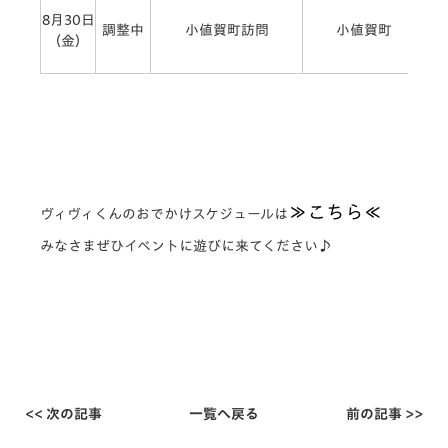
8月30日
調整中
小値賀町訪問
小値賀町
（金）
レ
≫こちら≪
ヴィヴィくんのおでかけスケジュールは
みなさまぜひイベントに遊びに来てください♪
<< 次の記事
一覧へ戻る
前の記事 >>