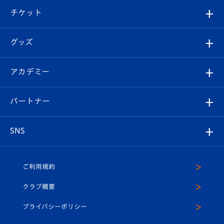
クラブ概要
観戦ツアー
試合日程/結果
チケット
ファンクラブ
エンブレム紹介
はじめての観戦ガイド
順位表
チケット
グッズ
チケット
選手プロフィール
Revive Team
フォトギャラリー
シーズンシート
オンラインショップ
アカデミー
イベント
スタッフプロフィール
スタジアムへのアクセス
スタジアムグルメ
V-LOVERS（ファンクラブ）
2026-27ユニフォーム
メディア
育成からのお知らせ
パートナー
マスコット紹介
ヴィヴィくんの長崎おもてなしガイド
はじめての観戦ガイド
プレイヤーズスイート
店舗情報
グッズ
アカデミー
チームスケジュール
V-EXPRESS
パートナー企業一覧
SNS
（ユニフォーム入場）
ホームタウン
U-18
クラブハウス（練習場）
パートナー募集
公式Twitter
ご利用規約
アカデミー
U-15
応援メディア
法人限定 VIP BOX
ヴィヴィくんインスタグラム
クラブ概要
スクール
U-12
メディア出演情報
プライバシーポリシー
公式LINE＠