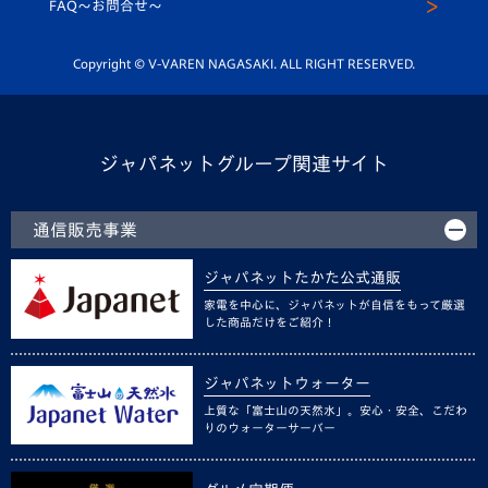
スクール
FAQ〜お問合せ〜
平和祈念活動
Youtube公式チャンネル
ホームタウン活動
Copyright © V-VAREN NAGASAKI. ALL RIGHT RESERVED.
ジャパネットグループ関連サイト
通信販売事業
ジャパネットたかた公式通販
家電を中心に、ジャパネットが自信をもって厳選
した商品だけをご紹介！
ジャパネットウォーター
上質な「富士山の天然水」。安心・安全、こだわ
りのウォーターサーバー