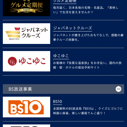
グルメ定期便
毎月届く、日本各地の名物・名産品。「美味し
い」で生活を変えませんか？
ジャパネットクルーズ
ジャパネットが磨き上げたおもてなしで、感動の豪
華クルーズ体験を。
ゆこゆこ
お客様の『良質な温泉旅』をお手伝い。国内の旅
館・宿・ホテルの宿泊予約サイト
BS放送事業
BS10
全国無料のBS放送局『BS10』。クイズにゴルフに
映画に麻雀、楽しい番組てんこ盛り！