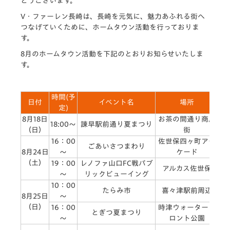
とうございます。
V・ファーレン長崎は、長崎を元気に、魅力あふれる街へ
つなげていくために、ホームタウン活動を行っておりま
す。
8月のホームタウン活動を下記のとおりお知らせいたしま
す。
時間(予
日付
イベント名
場所
定)
8月18日
お茶の間通り商店
髙
18:00～
諫早駅前通り夏まつり
（日）
街
16：00
佐世保四ヶ町アー
ア
ごあいさつまわり
8月24日
～
ケード
（土）
19：00
レノファ山口FC戦パブ
アルカス佐世保
～
リックビューイング
10：00
たらみ市
喜々津駅前周辺
8月25日
～
（日）
16：00
時津ウォーターフ
とぎつ夏まつり
～
ロント公園
前