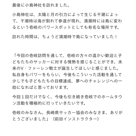
最後に小島神社を訪れました。
小島神社は、太陽と月の引力によって生じる干潮によっ
て、干潮時は海が割れて参道が現れ、満潮時には島に変わ
るという壱岐のパワースポットとしても有名な場所です。
訪れた時間は、ちょうど満潮時で島になっていました！
「今回の壱岐訪問を通して、壱岐の方々の温かい歓迎と子
どもたちのサッカーに対する情熱を感じることができ、未
来のV・ファーレン戦士が誕生してほしいと感じました。
私自身もパワーをもらい、今後もこういった活動を通して
少しでも子どもたちの目標達成、夢へのチャレンジへの一
助になればと思っております。
今回１回だけでなく、今後も引き続き壱岐でのホームタウ
ン活動を積極的に行っていきたいです。
壱岐のみなさん、長崎県サッカー協会のみなさま、ありが
とうございました」（前田インストラクター）