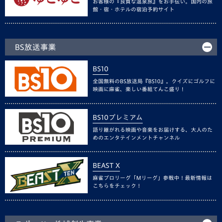
お客様の『良質な温泉旅』をお手伝い。国内の旅
館・宿・ホテルの宿泊予約サイト
BS放送事業
BS10
全国無料のBS放送局『BS10』。クイズにゴルフに
映画に麻雀、楽しい番組てんこ盛り！
BS10プレミアム
語り継がれる映画や音楽をお届けする、大人のた
めのエンタテインメントチャンネル
BEAST X
麻雀プロリーグ「Mリーグ」参戦中！最新情報は
こちらをチェック！