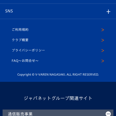
はじめての観戦ガイド
プレイヤーズスイート
店舗情報
グッズ
アカデミー
チームスケジュール
V-EXPRESS
パートナー企業一覧
SNS
（ユニフォーム入場）
ホームタウン
U-18
クラブハウス（練習場）
パートナー募集
公式Twitter
ご利用規約
アカデミー
U-15
応援メディア
法人限定 VIP BOX
ヴィヴィくんインスタグラム
クラブ概要
スクール
U-12
メディア出演情報
プライバシーポリシー
公式LINE＠
スクール
FAQ〜お問合せ〜
平和祈念活動
Youtube公式チャンネル
ホームタウン活動
Copyright © V-VAREN NAGASAKI. ALL RIGHT RESERVED.
ジャパネットグループ関連サイト
通信販売事業