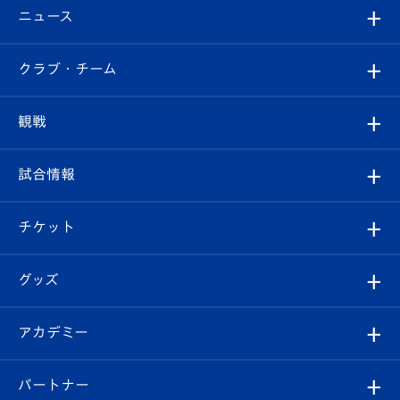
ニュース
すべて
クラブ・チーム
トップチーム
クラブプロフィール
観戦
クラブ
フィロソフィー
観戦ルール
試合情報
試合情報
クラブ概要
観戦ツアー
試合日程/結果
チケット
ファンクラブ
エンブレム紹介
はじめての観戦ガイド
順位表
チケット
グッズ
チケット
選手プロフィール
Revive Team
フォトギャラリー
シーズンシート
オンラインショップ
アカデミー
イベント
スタッフプロフィール
スタジアムへのアクセス
スタジアムグルメ
V-LOVERS（ファンクラブ）
2026-27ユニフォーム
メディア
育成からのお知らせ
パートナー
マスコット紹介
ヴィヴィくんの長崎おもてなしガイド