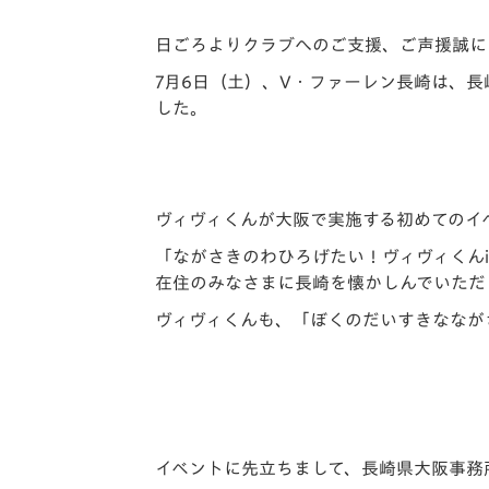
イベント
マスコット紹介
日ごろよりクラブへのご支援、ご声援誠に
メディア
チームスケジュール
7月6日（土）、V・ファーレン長崎は、
した。
グッズ
クラブハウス（練習
場）
ホームタウン
応援メディア
ヴィヴィくんが大阪で実施する初めてのイ
アカデミー
平和祈念活動
「ながさきのわひろげたい！ヴィヴィくん
スクール
在住のみなさまに長崎を懐かしんでいただ
ホームタウン活動
ヴィヴィくんも、「ぼくのだいすきななが
イベントに先立ちまして、長崎県大阪事務