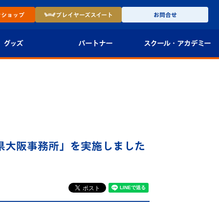
ン
ショップ
プレイヤーズ
スイート
お問合せ
グッズ
パートナー
スクール・
アカデミー
インショップ
パートナー企業一覧
アカデミー
-27ユニフォー
パートナー募集
U-18
法人限定 VIP BOX
U-15
報
県大阪事務所」を実施しました
U-12
スクール