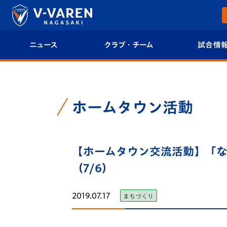
ニュース
クラブ・チーム
試合情
すべて
クラブプロフィール
試合日程/結果
トップチーム
フィロソフィー
試合情報
ホームタウン活動
クラブ
クラブ概要
順位表
試合情報
【ホームタウン交流活動】「な
エンブレム紹介
U-21 Jリーグ
（7/6）
ファンクラブ
選手プロフィール
フォトギャラ
2019.07.17
まちづくり
チケット
スタッフプロフィール
スタジアムグ