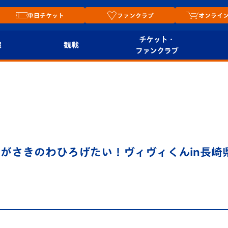
単日チケット
ファンクラブ
オンライ
チケット・
報
観戦
ファンクラブ
観戦ルール
チケット
オンラ
はじめての観戦ガイ
シーズンシート
2026
ド
ム
プレイヤーズスイート
Revive Team
店舗情
がさきのわひろげたい！ヴィヴィくんin長崎
関連
V-LOVERS（ファン
スタジアムへのアク
クラブ）
セス
リー
ヴィヴィくんの長崎
ルメ
おもてなしガイド