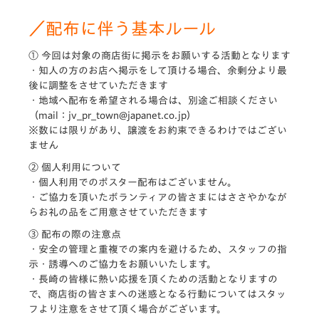
／配布に伴う基本ルール
① 今回は対象の商店街に掲示をお願いする活動となります
・知人の方のお店へ掲示をして頂ける場合、余剰分より最
後に調整をさせていただきます
・地域へ配布を希望される場合は、別途ご相談ください
（mail：jv_pr_town@japanet.co.jp）
※数には限りがあり、譲渡をお約束できるわけではござい
ません
② 個人利用について
・個人利用でのポスター配布はございません。
・ご協力を頂いたボランティアの皆さまにはささやかなが
らお礼の品をご用意させていただきます
③ 配布の際の注意点
・安全の管理と重複での案内を避けるため、スタッフの指
示・誘導へのご協力をお願いいたします。
・長崎の皆様に熱い応援を頂くための活動となりますの
で、商店街の皆さまへの迷惑となる行動についてはスタッ
フより注意をさせて頂く場合がございます。