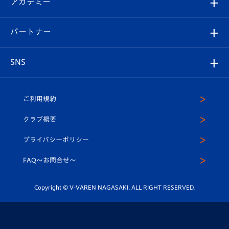
アカデミー
イベント
スタッフプロフィール
スタジアムへのアクセス
スタジアムグルメ
V-LOVERS（ファンクラブ）
2026-27ユニフォーム
メディア
育成からのお知らせ
パートナー
マスコット紹介
ヴィヴィくんの長崎おもてなしガイド
はじめての観戦ガイド
プレイヤーズスイート
店舗情報
グッズ
アカデミー
チームスケジュール
V-EXPRESS
パートナー企業一覧
SNS
（ユニフォーム入場）
ホームタウン
U-18
クラブハウス（練習場）
パートナー募集
公式Twitter
ご利用規約
アカデミー
U-15
応援メディア
法人限定 VIP BOX
ヴィヴィくんインスタグラム
クラブ概要
スクール
U-12
メディア出演情報
プライバシーポリシー
公式LINE＠
スクール
FAQ〜お問合せ〜
平和祈念活動
Youtube公式チャンネル
ホームタウン活動
Copyright © V-VAREN NAGASAKI. ALL RIGHT RESERVED.