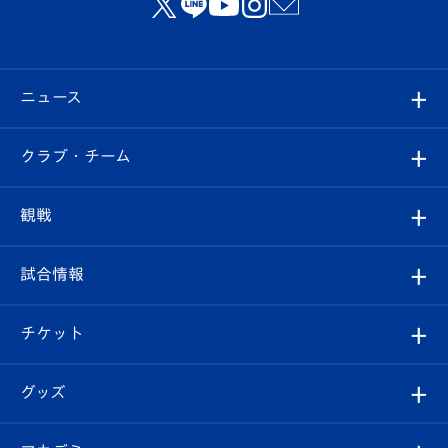
ニュース
すべて
クラブ・チーム
トップチーム
クラブプロフィール
観戦
クラブ
フィロソフィー
観戦ルール
試合情報
試合情報
クラブ概要
観戦ツアー
試合日程/結果
チケット
ファンクラブ
エンブレム紹介
はじめての観戦ガイド
順位表
チケット
グッズ
チケット
選手プロフィール
Revive Team
フォトギャラリー
シーズンシート
オンラインショップ