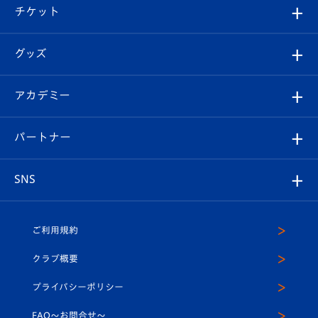
観戦ツアー
試合日程/結果
チケット
ファンクラブ
エンブレム紹介
はじめての観戦ガイド
順位表
チケット
グッズ
チケット
選手プロフィール
Revive Team
フォトギャラリー
シーズンシート
オンラインショップ
アカデミー
イベント
スタッフプロフィール
スタジアムへのアクセス
スタジアムグルメ
V-LOVERS（ファンクラブ）
2026-27ユニフォーム
メディア
育成からのお知らせ
パートナー
マスコット紹介
ヴィヴィくんの長崎おもてなしガイド
はじめての観戦ガイド
プレイヤーズスイート
店舗情報
グッズ
アカデミー
チームスケジュール
V-EXPRESS
パートナー企業一覧
SNS
（ユニフォーム入場）
ホームタウン
U-18
クラブハウス（練習場）
パートナー募集
公式Twitter
ご利用規約
アカデミー
U-15
応援メディア
法人限定 VIP BOX
ヴィヴィくんインスタグラム
クラブ概要
スクール
U-12
メディア出演情報
プライバシーポリシー
公式LINE＠
スクール
FAQ〜お問合せ〜
平和祈念活動