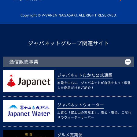
Youtube公式チャンネル
ホームタウン活動
Copyright © V-VAREN NAGASAKI. ALL RIGHT RESERVED.
ジャパネットグループ関連サイト
通信販売事業
ジャパネットたかた公式通販
家電を中心に、ジャパネットが自信をもって厳選
した商品だけをご紹介！
ジャパネットウォーター
上質な「富士山の天然水」。安心・安全、こだわ
りのウォーターサーバー
グルメ定期便