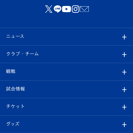
ニュース
すべて
クラブ・チーム
トップチーム
クラブプロフィール
観戦
クラブ
フィロソフィー
観戦ルール
試合情報
試合情報
クラブ概要
観戦ツアー
試合日程/結果
チケット
ファンクラブ
エンブレム紹介
はじめての観戦ガイド
順位表
チケット
グッズ
チケット
選手プロフィール
Revive Team