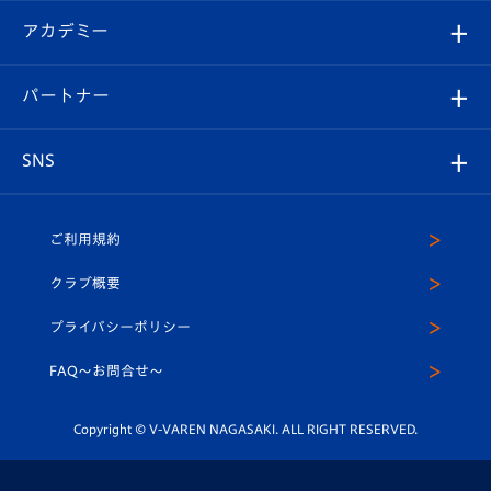
フォトギャラリー
シーズンシート
オンラインショップ
アカデミー
イベント
スタッフプロフィール
スタジアムへのアクセス
スタジアムグルメ
V-LOVERS（ファンクラブ）
2026-27ユニフォーム
メディア
育成からのお知らせ
パートナー
マスコット紹介
ヴィヴィくんの長崎おもてなしガイド
はじめての観戦ガイド
プレイヤーズスイート
店舗情報
グッズ
アカデミー
チームスケジュール
V-EXPRESS
パートナー企業一覧
SNS
（ユニフォーム入場）
ホームタウン
U-18
クラブハウス（練習場）
パートナー募集
公式Twitter
ご利用規約
アカデミー
U-15
応援メディア
法人限定 VIP BOX
ヴィヴィくんインスタグラム
クラブ概要
スクール
U-12
メディア出演情報
プライバシーポリシー
公式LINE＠
スクール
FAQ〜お問合せ〜
平和祈念活動
Youtube公式チャンネル
ホームタウン活動
Copyright © V-VAREN NAGASAKI. ALL RIGHT RESERVED.