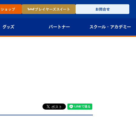
ン
ショップ
プレイヤーズ
スイート
お問合せ
グッズ
パートナー
スクール・
アカデミー
インショップ
パートナー企業一覧
アカデミー
-27ユニフォー
パートナー募集
U-18
法人限定 VIP BOX
U-15
報
U-12
スクール