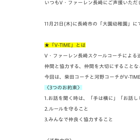
イベント
マスコット紹介
いつもV・
ファーレン長崎にご声援いただ
メディア
チームスケジュール
11月21日(木)に長崎市の「大園幼稚園」にて
グッズ
クラブハウス（練習
場）
★「V-TIME」とは
ホームタウン
応援メディア
V・ファーレン長崎スクールコーチによる
アカデミー
仲間と協力する、仲間を大切にすることな
平和祈念活動
今回は、柴田コーチと河野コーチがV-TIM
スクール
ホームタウン活動
〈3つのお約束〉
1.お話を聞く時は、「手は横に」「
お話し
2.ルールを守ること
3.みんなで仲良く協力すること