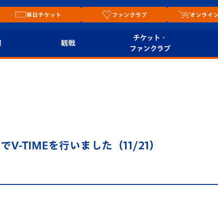
単日チケット
ファンクラブ
オンライ
チケット・
報
観戦
ファンクラブ
観戦ルール
チケット
オンラ
はじめての観戦ガイ
シーズンシート
2026
ド
ム
プレイヤーズスイート
Revive Team
店舗情
-TIMEを行いました（11/21）
関連
V-LOVERS（ファン
スタジアムへのアク
クラブ）
セス
リー
ヴィヴィくんの長崎
ルメ
おもてなしガイド