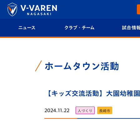
ニュース
クラブ・チーム
試合情
すべて
クラブプロフィール
試合日程/結果
トップチーム
フィロソフィー
試合情報
ホームタウン活動
クラブ
クラブ概要
順位表
試合情報
【キッズ交流活動】大園幼稚園でV
エンブレム紹介
U-21 Jリーグ
ファンクラブ
選手プロフィール
フォトギャラ
2024.11.22
人づくり
長崎市
チケット
スタッフプロフィール
スタジアムグ