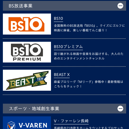
BS放送事業
BS10
全国無料のBS放送局『BS10』。クイズにゴルフに
映画に麻雀、楽しい番組てんこ盛り！
BS10プレミアム
語り継がれる映画や音楽をお届けする、大人のた
めのエンタテインメントチャンネル
BEAST X
麻雀プロリーグ「Mリーグ」参戦中！最新情報は
こちらをチェック！
スポーツ・地域創生事業
V・ファーレン長崎
長崎県内21市町をホームタウンとするプロサッカ