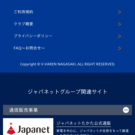
ホームタウン
U-18
クラブハウス（練習場）
パートナー募集
公式Twitter
ご利用規約
アカデミー
U-15
応援メディア
法人限定 VIP BOX
ヴィヴィくんインスタグラム
クラブ概要
スクール
U-12
メディア出演情報
プライバシーポリシー
公式LINE＠
スクール
FAQ〜お問合せ〜
平和祈念活動
Youtube公式チャンネル
ホームタウン活動
Copyright © V-VAREN NAGASAKI. ALL RIGHT RESERVED.
ジャパネットグループ関連サイト
通信販売事業
ジャパネットたかた公式通販
家電を中心に、ジャパネットが自信をもって厳選