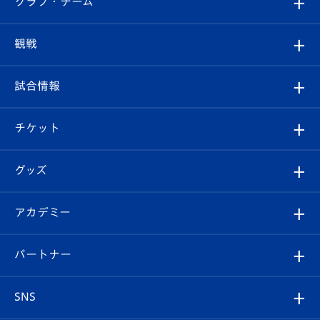
クラブ・チーム
トップチーム
クラブプロフィール
観戦
クラブ
フィロソフィー
観戦ルール
試合情報
試合情報
クラブ概要
観戦ツアー
試合日程/結果
チケット
ファンクラブ
エンブレム紹介
はじめての観戦ガイド
順位表
チケット
グッズ
チケット
選手プロフィール
Revive Team
フォトギャラリー
シーズンシート
オンラインショップ
アカデミー
イベント
スタッフプロフィール
スタジアムへのアクセス
スタジアムグルメ
V-LOVERS（ファンクラブ）
2026-27ユニフォーム
メディア
育成からのお知らせ
パートナー
マスコット紹介
ヴィヴィくんの長崎おもてなしガイド
はじめての観戦ガイド
プレイヤーズスイート
店舗情報
グッズ
アカデミー
チームスケジュール
V-EXPRESS
パートナー企業一覧
SNS
（ユニフォーム入場）