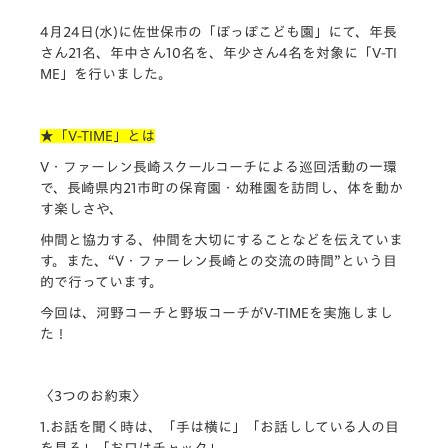
4月24日(水)に佐世保市の「ぽっぽこども園」にて、
年長
さん21名、年中さん10名を、年少さん4名を対象に「V-TI
ME」
を行いました。
★「V-TIME」とは
V・ファーレン長崎スクールコーチによる巡回活動の一環
で、
長崎県内21市町の保育園・幼稚園を訪問し、
体を動か
す楽しさや、
仲間と協力する、仲間を大切にすることなどを伝えていま
す。
また、“V・ファーレン長崎との交流の時間”
という目
的で行っています。
今回は、河野コーチと野坂コーチがV-TIMEを実施しまし
た！
〈3つのお約束〉
1.お話を聞く時は、「手は横に」「
お話ししている人の目
を見る」「お口はチャック」