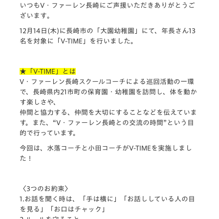
いつもV・ファーレン長崎にご声援いただきありがとうご
ざいます
。
12月14日(木)に長崎市の「大園幼稚園」にて、年長さん13
名を対象に「V-TIME」を行いました。
★「V-TIME」とは
V・ファーレン長崎スクールコーチによる巡回活動の一環
で、長崎
県内21市町の保育園・幼稚園を訪問し、体を動か
す楽しさや、
仲間と協力する、仲間を大切にすることなどを伝えていま
す。また
、“V・ファーレン長崎との交流の時間”という目
的で行っていま
す。
今回は、水落コーチと小田コーチがV-TIMEを実施しまし
た！
〈3つのお約束〉
1.お話を聞く時は、「手は横に」「お話ししている人の目
を見る
」「お口はチャック」