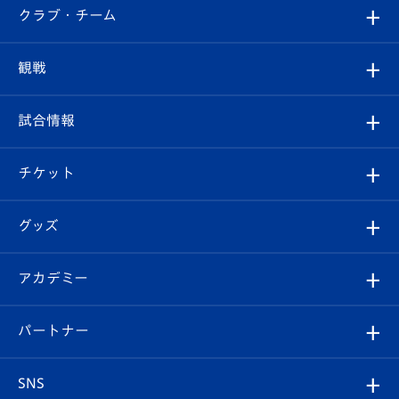
すべて
クラブ・チーム
トップチーム
クラブプロフィール
観戦
クラブ
フィロソフィー
観戦ルール
試合情報
試合情報
クラブ概要
観戦ツアー
試合日程/結果
チケット
ファンクラブ
エンブレム紹介
はじめての観戦ガイド
順位表
チケット
グッズ
チケット
選手プロフィール
Revive Team
フォトギャラリー
シーズンシート
オンラインショップ
アカデミー
イベント
スタッフプロフィール
スタジアムへのアクセス
スタジアムグルメ
V-LOVERS（ファンクラブ）
2026-27ユニフォーム
メディア
育成からのお知らせ
パートナー
マスコット紹介
ヴィヴィくんの長崎おもてなしガイド
はじめての観戦ガイド
プレイヤーズスイート
店舗情報
グッズ
アカデミー
チームスケジュール
V-EXPRESS
パートナー企業一覧
SNS
（ユニフォーム入場）