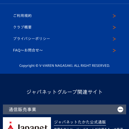
ホームタウン
U-18
クラブハウス（練習場）
パートナー募集
公式Twitter
ご利用規約
アカデミー
U-15
応援メディア
法人限定 VIP BOX
ヴィヴィくんインスタグラム
クラブ概要
スクール
U-12
メディア出演情報
プライバシーポリシー
公式LINE＠
スクール
FAQ〜お問合せ〜
平和祈念活動
Youtube公式チャンネル
ホームタウン活動
Copyright © V-VAREN NAGASAKI. ALL RIGHT RESERVED.
ジャパネットグループ関連サイト
通信販売事業
ジャパネットたかた公式通販