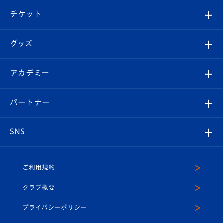
クラブ概要
観戦ツアー
試合日程/結果
チケット
ファンクラブ
エンブレム紹介
はじめての観戦ガイド
順位表
チケット
グッズ
チケット
選手プロフィール
Revive Team
フォトギャラリー
シーズンシート
オンラインショップ
アカデミー
イベント
スタッフプロフィール
スタジアムへのアクセス
スタジアムグルメ
V-LOVERS（ファンクラブ）
2026-27ユニフォーム
メディア
育成からのお知らせ
パートナー
マスコット紹介
ヴィヴィくんの長崎おもてなしガイド
はじめての観戦ガイド
プレイヤーズスイート
店舗情報
グッズ
アカデミー
チームスケジュール
V-EXPRESS
パートナー企業一覧
SNS
（ユニフォーム入場）
ホームタウン
U-18
クラブハウス（練習場）
パートナー募集
公式Twitter
ご利用規約
アカデミー
U-15
応援メディア
法人限定 VIP BOX
ヴィヴィくんインスタグラム
クラブ概要
スクール
U-12
メディア出演情報
プライバシーポリシー
公式LINE＠