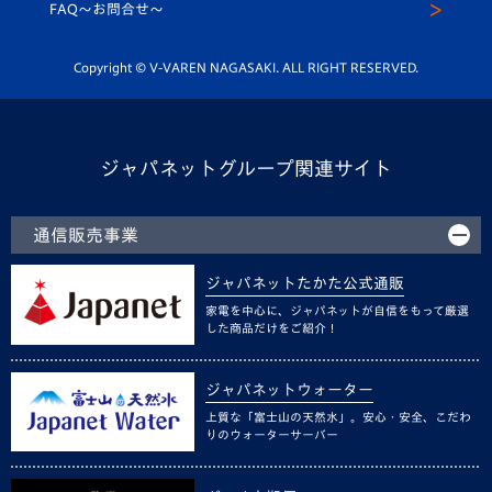
スクール
FAQ〜お問合せ〜
平和祈念活動
Youtube公式チャンネル
ホームタウン活動
Copyright © V-VAREN NAGASAKI. ALL RIGHT RESERVED.
ジャパネットグループ関連サイト
通信販売事業
ジャパネットたかた公式通販
家電を中心に、ジャパネットが自信をもって厳選
した商品だけをご紹介！
ジャパネットウォーター
上質な「富士山の天然水」。安心・安全、こだわ
りのウォーターサーバー