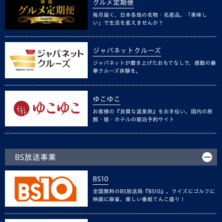
グルメ定期便
毎月届く、日本各地の名物・名産品。「美味し
い」で生活を変えませんか？
ジャパネットクルーズ
ジャパネットが磨き上げたおもてなしで、感動の豪
華クルーズ体験を。
ゆこゆこ
お客様の『良質な温泉旅』をお手伝い。国内の旅
館・宿・ホテルの宿泊予約サイト
BS放送事業
BS10
全国無料のBS放送局『BS10』。クイズにゴルフに
映画に麻雀、楽しい番組てんこ盛り！