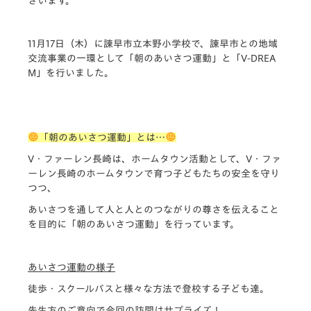
ざいます。
11月17日（木）に諫早市立本野小学校で、諫早市との地域
交流事業の一環として
「朝のあいさつ運動」
と
「V-DREA
M」
を行いました。
「
朝のあいさつ運動」とは…
V・ファーレン長崎は、ホームタウン活動として、V・ファ
ーレン長崎のホームタウンで育つ子どもたちの安全を守り
つつ、
あいさつを通して人と人とのつながりの尊さを伝えること
を目的に
「朝のあいさつ運動」
を行っています。
あいさつ運動の様子
徒歩・スクールバスと様々な方法で登校する子ども達。
先生方のご意向で今回の訪問はサプライズ！