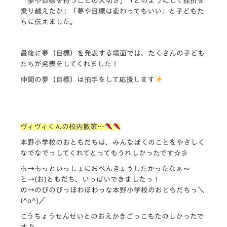
「夢や目標を持つことの大切さ」「どのようにして挫折を
乗り越えたか」「夢や目標は変わってもいい」と子どもた
ちに伝えました。
最後に夢（目標）を発表する場面では、たくさんの子ども
たちが発表をしてくれました！
仲間の夢（目標）は拍手をして応援します
ヴィヴィくんの校内散策…
本野小学校のおともだちは、みんなぼくのことをやさしく
なでなで
っしてくれてとってもうれしかったです☆彡
も→もっといっしょにおべんきょうしたかったなぁ～
と→(お)ともだち、いっぱいできましたっ！
の→のびのびっほわほわっな本野小学校のおともだちっ＼
(^o^
)／
こうちょうせんせいとのおえかきごっこもたのしかったで
す♪