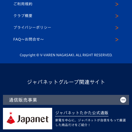
ご利用規約
アカデミー
U-15
応援メディア
法人限定 VIP BOX
ヴィヴィくんインスタグラム
クラブ概要
スクール
U-12
メディア出演情報
プライバシーポリシー
公式LINE＠
スクール
FAQ〜お問合せ〜
平和祈念活動
Youtube公式チャンネル
ホームタウン活動
Copyright © V-VAREN NAGASAKI. ALL RIGHT RESERVED.
ジャパネットグループ関連サイト
通信販売事業
ジャパネットたかた公式通販
家電を中心に、ジャパネットが自信をもって厳選
した商品だけをご紹介！