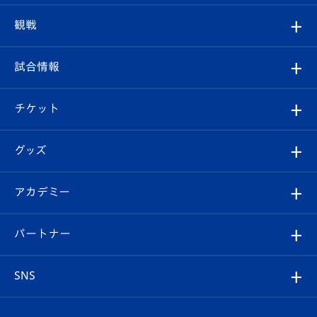
トップチーム
クラブプロフィール
観戦
クラブ
フィロソフィー
観戦ルール
試合情報
試合情報
クラブ概要
観戦ツアー
試合日程/結果
チケット
ファンクラブ
エンブレム紹介
はじめての観戦ガイド
順位表
チケット
グッズ
チケット
選手プロフィール
Revive Team
フォトギャラリー
シーズンシート
オンラインショップ
アカデミー
イベント
スタッフプロフィール
スタジアムへのアクセス
スタジアムグルメ
V-LOVERS（ファンクラブ）
2026-27ユニフォーム
メディア
育成からのお知らせ
パートナー
マスコット紹介
ヴィヴィくんの長崎おもてなしガイド
はじめての観戦ガイド
プレイヤーズスイート
店舗情報
グッズ
アカデミー
チームスケジュール
V-EXPRESS
パートナー企業一覧
SNS
（ユニフォーム入場）
ホームタウン
U-18
クラブハウス（練習場）
パートナー募集
公式Twitter