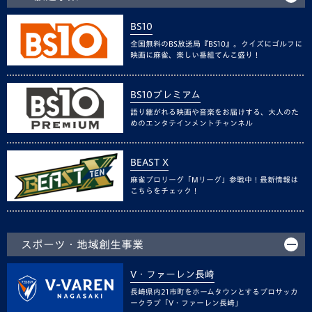
BS10
全国無料のBS放送局『BS10』。クイズにゴルフに
映画に麻雀、楽しい番組てんこ盛り！
BS10プレミアム
語り継がれる映画や音楽をお届けする、大人のた
めのエンタテインメントチャンネル
BEAST X
麻雀プロリーグ「Mリーグ」参戦中！最新情報は
こちらをチェック！
スポーツ・地域創生事業
V・ファーレン長崎
長崎県内21市町をホームタウンとするプロサッカ
ークラブ「V・ファーレン長崎」