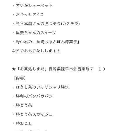
・すいかシャーベット
・ポキっとアイス
・杉谷本舗さんの勝つテラ(
カステラ)
・里
美ちゃんのスイーツ
・野中君の「長崎ちゃんぽん棒菓子」
などでおもてなしします！
★「お茶処しまだ」長崎県諫早市永昌東町７−１０
【内容】
・ほうじ茶のシャリシャリ勝氷
・勝利のパンパカパン
・勝とう茶
・勝とう茶スカッシュ
・勝おこし