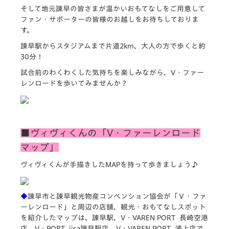
そして地元諫早の皆さまが温かいおもてなしをご用意して
ファン・サポーターの皆様のお越しをお待ちしておりま
す。
諫早駅からスタジアムまで片道2km、大人の方で歩くと約
30分！
試合前のわくわくした気持ちを楽しみながら、V・ファー
レンロードを歩いてみませんか？
■ヴィヴィくんの「V・ファーレンロード
マップ」
ヴィヴィくんが手描きしたMAPを持って歩きましょう♪
◆
諫早市と諫早観光物産コンベンション協会が「Ｖ・ファ
ーレンロード」と周辺の店舗、観光・おもてなしスポット
を紹介したマップは、諫早駅、V・VAREN PORT 長崎空港
店、V・PORT iisa諫早駅店、V・VAREN PORT 浦上店で