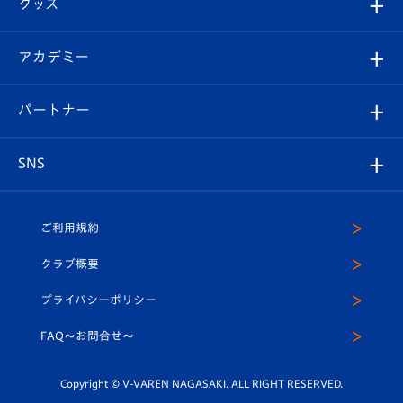
チケット
グッズ
チケット
選手プロフィール
Revive Team
フォトギャラリー
シーズンシート
オンラインショップ
アカデミー
イベント
スタッフプロフィール
スタジアムへのアクセス
スタジアムグルメ
V-LOVERS（ファンクラブ）
2026-27ユニフォーム
メディア
育成からのお知らせ
パートナー
マスコット紹介
ヴィヴィくんの長崎おもてなしガイド
はじめての観戦ガイド
プレイヤーズスイート
店舗情報
グッズ
アカデミー
チームスケジュール
V-EXPRESS
パートナー企業一覧
SNS
（ユニフォーム入場）
ホームタウン
U-18
クラブハウス（練習場）
パートナー募集
公式Twitter
ご利用規約
アカデミー
U-15
応援メディア
法人限定 VIP BOX
ヴィヴィくんインスタグラム
クラブ概要
スクール
U-12
メディア出演情報
プライバシーポリシー
公式LINE＠
スクール
FAQ〜お問合せ〜
平和祈念活動
Youtube公式チャンネル
ホームタウン活動
Copyright © V-VAREN NAGASAKI. ALL RIGHT RESERVED.