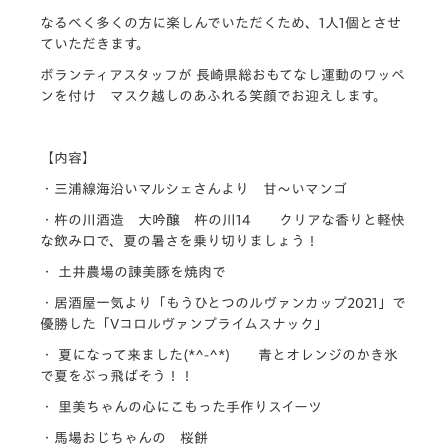
なるべく多くの方に楽しんでいただくため、1人1個とさせ
ていただきます。
ボランティアスタッフが 長崎県総おもてなし運動のワッペ
ンを付け マスク越しのあふれる笑顔でお迎えします。
【内容】
・三浦線海沿いマルシェさんより 甘～いマンゴ
・杵の川酒造 大吟醸 杵の川14 クリアな香りと軽快
な飲み口で、夏の暑さを乗り切りましょう！
・ 土井農場の諌美豚を焼肉で
・居酒屋一気より「もうひとつのルヴァンカップ2021」で
優勝した「Vコロルヴァンプライムスナック」
・ 夏になって来ました(*^-^*) 青とオレンジのかき氷
で夏をぶっ飛ばそう！！
・ 里美ちゃんの心にこもった手作りスイーツ
・馬場おじちゃんの 桜餅