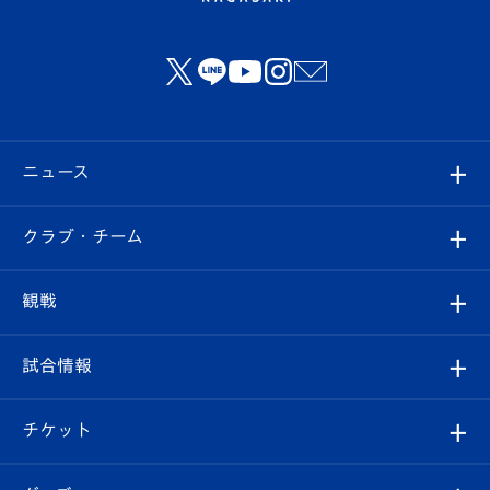
ニュース
すべて
クラブ・チーム
トップチーム
クラブプロフィール
観戦
クラブ
フィロソフィー
観戦ルール
試合情報
試合情報
クラブ概要
観戦ツアー
試合日程/結果
チケット
ファンクラブ
エンブレム紹介
はじめての観戦ガイド
順位表