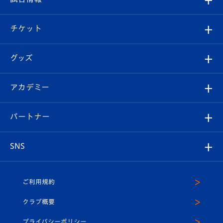
試合情報
クラブ概要
観戦ツアー
試合日程/結果
チケット
ファンクラブ
エンブレム紹介
はじめての観戦ガイド
順位表
チケット
グッズ
チケット
選手プロフィール
Revive Team
フォトギャラリー
シーズンシート
オンラインショップ
アカデミー
イベント
スタッフプロフィール
スタジアムへのアクセス
スタジアムグルメ
V-LOVERS（ファンクラブ）
2026-27ユニフォーム
メディア
育成からのお知らせ
パートナー
マスコット紹介
ヴィヴィくんの長崎おもてなしガイド
はじめての観戦ガイド
プレイヤーズスイート
店舗情報
グッズ
アカデミー
チームスケジュール
V-EXPRESS
パートナー企業一覧
SNS
（ユニフォーム入場）
ホームタウン
U-18
クラブハウス（練習場）
パートナー募集
公式Twitter
ご利用規約
アカデミー
U-15
応援メディア
法人限定 VIP BOX
ヴィヴィくんインスタグラム
クラブ概要
スクール
U-12
メディア出演情報
プライバシーポリシー