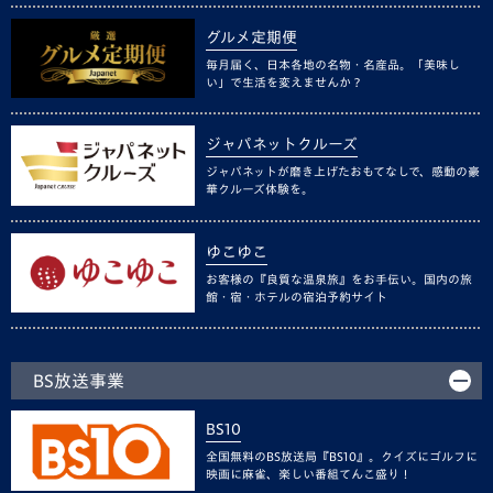
グルメ定期便
毎月届く、日本各地の名物・名産品。「美味し
い」で生活を変えませんか？
ジャパネットクルーズ
ジャパネットが磨き上げたおもてなしで、感動の豪
華クルーズ体験を。
ゆこゆこ
お客様の『良質な温泉旅』をお手伝い。国内の旅
館・宿・ホテルの宿泊予約サイト
BS放送事業
BS10
全国無料のBS放送局『BS10』。クイズにゴルフに
映画に麻雀、楽しい番組てんこ盛り！