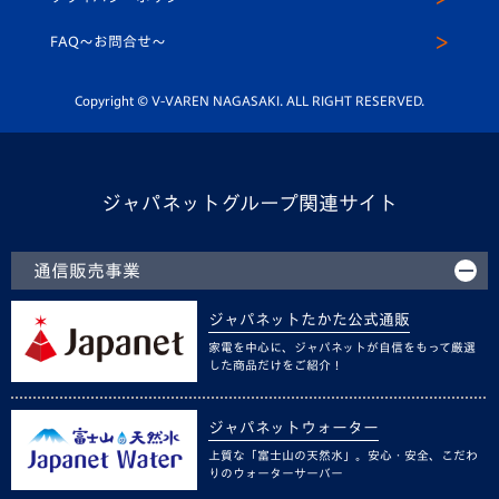
公式LINE＠
スクール
FAQ〜お問合せ〜
平和祈念活動
Youtube公式チャンネル
ホームタウン活動
Copyright © V-VAREN NAGASAKI. ALL RIGHT RESERVED.
ジャパネットグループ関連サイト
通信販売事業
ジャパネットたかた公式通販
家電を中心に、ジャパネットが自信をもって厳選
した商品だけをご紹介！
ジャパネットウォーター
上質な「富士山の天然水」。安心・安全、こだわ
りのウォーターサーバー