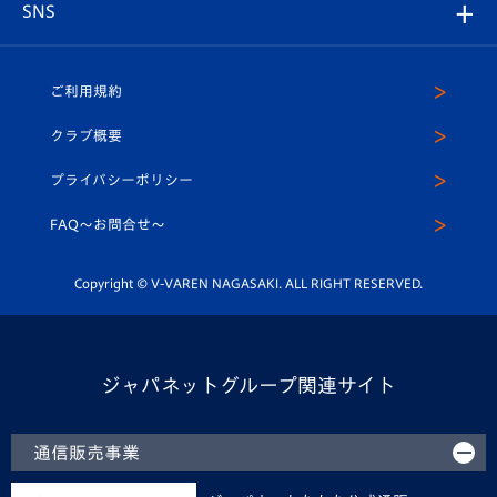
チームスケジュール
V-EXPRESS
パートナー企業一覧
SNS
（ユニフォーム入場）
ホームタウン
U-18
クラブハウス（練習場）
パートナー募集
公式Twitter
ご利用規約
アカデミー
U-15
応援メディア
法人限定 VIP BOX
ヴィヴィくんインスタグラム
クラブ概要
スクール
U-12
メディア出演情報
プライバシーポリシー
公式LINE＠
スクール
FAQ〜お問合せ〜
平和祈念活動
Youtube公式チャンネル
ホームタウン活動
Copyright © V-VAREN NAGASAKI. ALL RIGHT RESERVED.
ジャパネットグループ関連サイト
通信販売事業