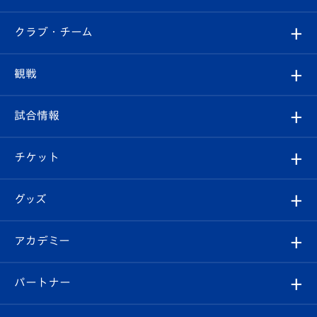
すべて
クラブ・チーム
トップチーム
クラブプロフィール
観戦
クラブ
フィロソフィー
観戦ルール
試合情報
試合情報
クラブ概要
観戦ツアー
試合日程/結果
チケット
ファンクラブ
エンブレム紹介
はじめての観戦ガイド
順位表
チケット
グッズ
チケット
選手プロフィール
Revive Team
フォトギャラリー
シーズンシート
オンラインショップ
アカデミー
イベント
スタッフプロフィール
スタジアムへのアクセス
スタジアムグルメ
V-LOVERS（ファンクラブ）
2026-27ユニフォーム
メディア
育成からのお知らせ
パートナー
マスコット紹介
ヴィヴィくんの長崎おもてなしガイド
はじめての観戦ガイド
プレイヤーズスイート
店舗情報
グッズ
アカデミー