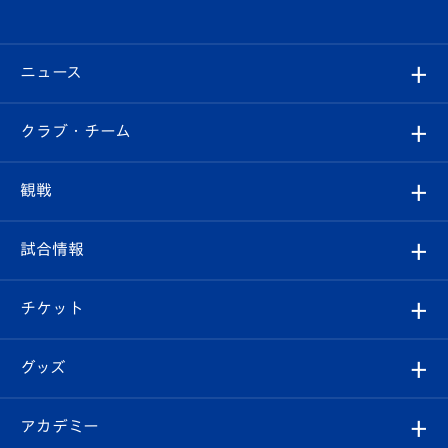
ニュース
すべて
クラブ・チーム
トップチーム
クラブプロフィール
観戦
クラブ
フィロソフィー
観戦ルール
試合情報
試合情報
クラブ概要
観戦ツアー
試合日程/結果
チケット
ファンクラブ
エンブレム紹介
はじめての観戦ガイド
順位表
チケット
グッズ
チケット
選手プロフィール
Revive Team
フォトギャラリー
シーズンシート
オンラインショップ
アカデミー
イベント
スタッフプロフィール
スタジアムへのアクセス