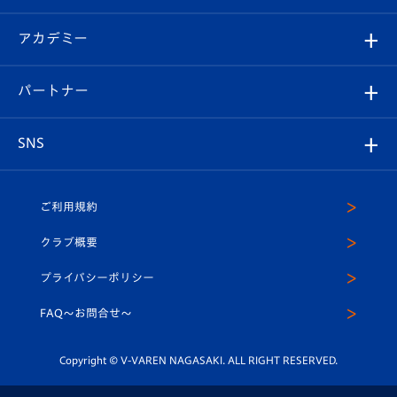
選手プロフィール
Revive Team
フォトギャラリー
シーズンシート
オンラインショップ
アカデミー
イベント
スタッフプロフィール
スタジアムへのアクセス
スタジアムグルメ
V-LOVERS（ファンクラブ）
2026-27ユニフォーム
メディア
育成からのお知らせ
パートナー
マスコット紹介
ヴィヴィくんの長崎おもてなしガイド
はじめての観戦ガイド
プレイヤーズスイート
店舗情報
グッズ
アカデミー
チームスケジュール
V-EXPRESS
パートナー企業一覧
SNS
（ユニフォーム入場）
ホームタウン
U-18
クラブハウス（練習場）
パートナー募集
公式Twitter
ご利用規約
アカデミー
U-15
応援メディア
法人限定 VIP BOX
ヴィヴィくんインスタグラム
クラブ概要
スクール
U-12
メディア出演情報
プライバシーポリシー
公式LINE＠
スクール
FAQ〜お問合せ〜
平和祈念活動
Youtube公式チャンネル
ホームタウン活動
Copyright © V-VAREN NAGASAKI. ALL RIGHT RESERVED.