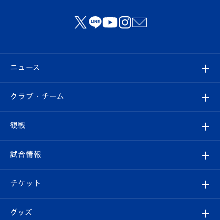
ニュース
すべて
クラブ・チーム
トップチーム
クラブプロフィール
観戦
クラブ
フィロソフィー
観戦ルール
試合情報
試合情報
クラブ概要
観戦ツアー
試合日程/結果
チケット
ファンクラブ
エンブレム紹介
はじめての観戦ガイド
順位表
チケット
グッズ
チケット