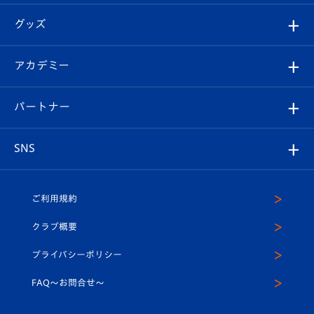
エンブレム紹介
はじめての観戦ガイド
順位表
チケット
グッズ
チケット
選手プロフィール
Revive Team
フォトギャラリー
シーズンシート
オンラインショップ
アカデミー
イベント
スタッフプロフィール
スタジアムへのアクセス
スタジアムグルメ
V-LOVERS（ファンクラブ）
2026-27ユニフォーム
メディア
育成からのお知らせ
パートナー
マスコット紹介
ヴィヴィくんの長崎おもてなしガイド
はじめての観戦ガイド
プレイヤーズスイート
店舗情報
グッズ
アカデミー
チームスケジュール
V-EXPRESS
パートナー企業一覧
SNS
（ユニフォーム入場）
ホームタウン
U-18
クラブハウス（練習場）
パートナー募集
公式Twitter
ご利用規約
アカデミー
U-15
応援メディア
法人限定 VIP BOX
ヴィヴィくんインスタグラム
クラブ概要
スクール
U-12
メディア出演情報
プライバシーポリシー
公式LINE＠
スクール
FAQ〜お問合せ〜
平和祈念活動
Youtube公式チャンネル