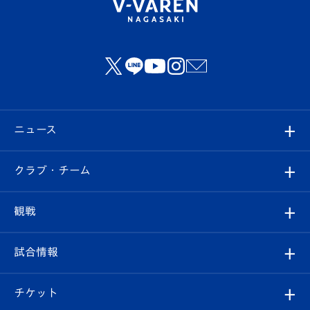
ニュース
すべて
クラブ・チーム
トップチーム
クラブプロフィール
観戦
クラブ
フィロソフィー
観戦ルール
試合情報
試合情報
クラブ概要
観戦ツアー
試合日程/結果
チケット
ファンクラブ