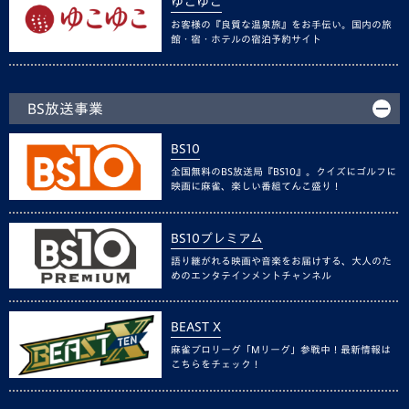
ゆこゆこ
お客様の『良質な温泉旅』をお手伝い。国内の旅
館・宿・ホテルの宿泊予約サイト
BS放送事業
BS10
全国無料のBS放送局『BS10』。クイズにゴルフに
映画に麻雀、楽しい番組てんこ盛り！
BS10プレミアム
語り継がれる映画や音楽をお届けする、大人のた
めのエンタテインメントチャンネル
BEAST X
麻雀プロリーグ「Mリーグ」参戦中！最新情報は
こちらをチェック！