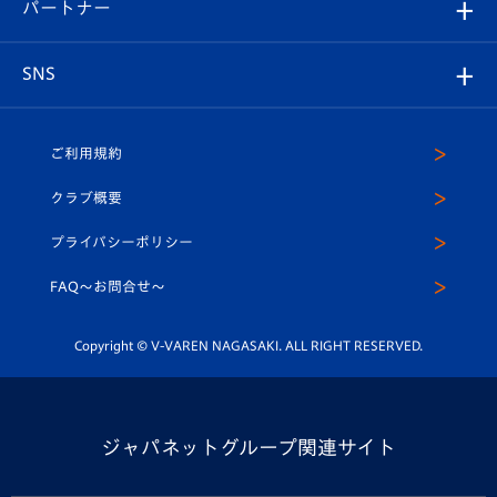
育成からのお知らせ
パートナー
マスコット紹介
ヴィヴィくんの長崎おもてなしガイド
はじめての観戦ガイド
プレイヤーズスイート
店舗情報
グッズ
アカデミー
チームスケジュール
V-EXPRESS
パートナー企業一覧
SNS
（ユニフォーム入場）
ホームタウン
U-18
クラブハウス（練習場）
パートナー募集
公式Twitter
ご利用規約
アカデミー
U-15
応援メディア
法人限定 VIP BOX
ヴィヴィくんインスタグラム
クラブ概要
スクール
U-12
メディア出演情報
プライバシーポリシー
公式LINE＠
スクール
FAQ〜お問合せ〜
平和祈念活動
Youtube公式チャンネル
ホームタウン活動
Copyright © V-VAREN NAGASAKI. ALL RIGHT RESERVED.
ジャパネットグループ関連サイト