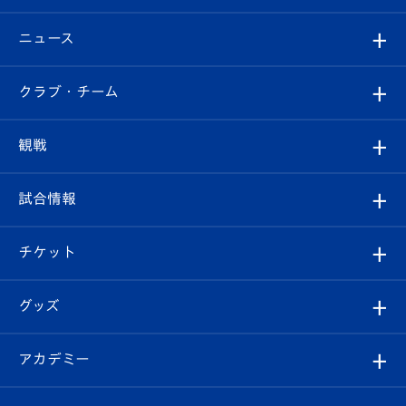
ニュース
すべて
クラブ・チーム
トップチーム
クラブプロフィール
観戦
クラブ
フィロソフィー
観戦ルール
試合情報
試合情報
クラブ概要
観戦ツアー
試合日程/結果
チケット
ファンクラブ
エンブレム紹介
はじめての観戦ガイド
順位表
チケット
グッズ
チケット
選手プロフィール
Revive Team
フォトギャラリー
シーズンシート
オンラインショップ
アカデミー
イベント
スタッフプロフィール
スタジアムへのアクセス
スタジアムグルメ
V-LOVERS（ファンクラブ）
2026-27ユニフォーム
メディア