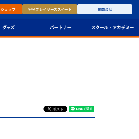
ン
ショップ
プレイヤーズ
スイート
お問合せ
グッズ
パートナー
スクール・
アカデミー
インショップ
パートナー企業一覧
アカデミー
-27ユニフォー
パートナー募集
U-18
法人限定 VIP BOX
U-15
報
U-12
スクール