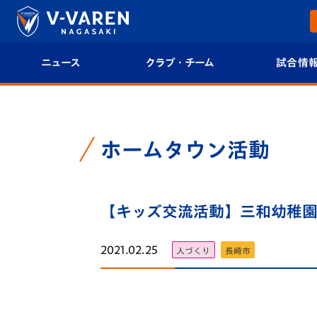
ニュース
クラブ・チーム
試合情
すべて
クラブプロフィール
試合日程/結果
トップチーム
フィロソフィー
試合情報
ホームタウン活動
クラブ
クラブ概要
順位表
試合情報
【キッズ交流活動】三和幼稚園でV
エンブレム紹介
U-21 Jリーグ
ファンクラブ
選手プロフィール
フォトギャラ
2021.02.25
人づくり
長崎市
チケット
スタッフプロフィール
スタジアムグ