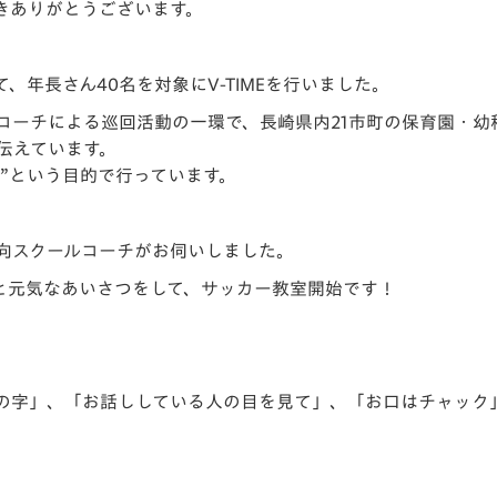
きありがとうございます。
V-EXPRESS（ユニフ
ォーム入場）
、年長さん40名を対象にV-TIMEを行いました。
ールコーチによる巡回活動の一環で、長崎県内21市町の保育園・
伝えています。
”という目的で行っています。
向スクールコーチがお伺いしました。
と元気なあいさつをして、サッカー教室開始です！
ハの字」、「お話ししている人の目を見て」、「お口はチャック