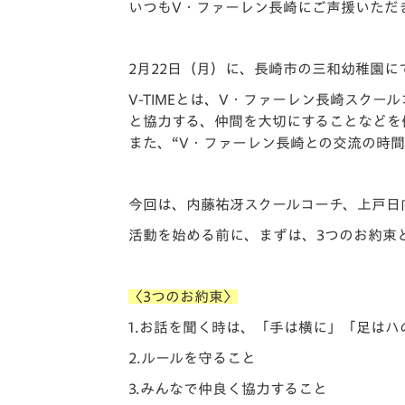
イベント
マスコット紹介
いつもV・ファーレン長崎にご声援いただ
メディア
チームスケジュール
2月22日（月）に、長崎市の三和幼稚園にて
グッズ
クラブハウス（練習
V-TIMEとは、V・ファーレン長崎スク
場）
と協力する、仲間を大切にすることなどを
ホームタウン
また、“V・ファーレン長崎との交流の時間
応援メディア
アカデミー
今回は、内藤祐冴スクールコーチ、上戸日
平和祈念活動
スクール
活動を始める前に、まずは、3つのお約束
ホームタウン活動
〈3つのお約束〉
1.お話を聞く時は、「手は横に」「足は
2.ルールを守ること
3.みんなで仲良く協力すること