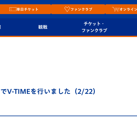
単日チケット
ファンクラブ
オンライ
チケット・
報
観戦
ファンクラブ
観戦ルール
チケット
オンラ
はじめての観戦ガイ
シーズンシート
2026
ド
ム
プレイヤーズスイート
Revive Team
店舗情
-TIMEを行いました（2/22）
関連
V-LOVERS（ファン
スタジアムへのアク
クラブ）
セス
リー
ヴィヴィくんの長崎
ルメ
おもてなしガイド