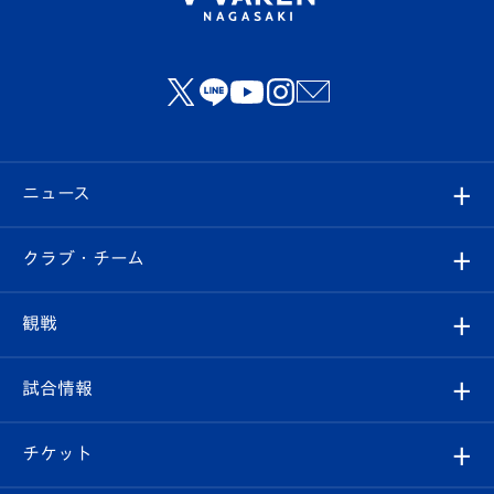
ニュース
すべて
クラブ・チーム
トップチーム
クラブプロフィール
観戦
クラブ
フィロソフィー
観戦ルール
試合情報
試合情報
クラブ概要
観戦ツアー
試合日程/結果
チケット
ファンクラブ
エンブレム紹介
はじめての観戦ガイド