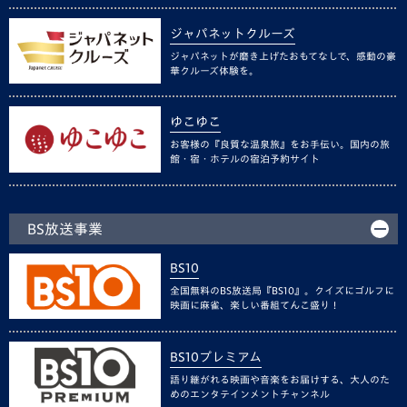
ジャパネットクルーズ
ジャパネットが磨き上げたおもてなしで、感動の豪
華クルーズ体験を。
ゆこゆこ
お客様の『良質な温泉旅』をお手伝い。国内の旅
館・宿・ホテルの宿泊予約サイト
BS放送事業
BS10
全国無料のBS放送局『BS10』。クイズにゴルフに
映画に麻雀、楽しい番組てんこ盛り！
BS10プレミアム
語り継がれる映画や音楽をお届けする、大人のた
めのエンタテインメントチャンネル