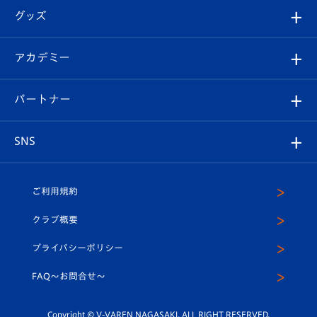
順位表
チケット
グッズ
チケット
選手プロフィール
Revive Team
フォトギャラリー
シーズンシート
オンラインショップ
アカデミー
イベント
スタッフプロフィール
スタジアムへのアクセス
スタジアムグルメ
V-LOVERS（ファンクラブ）
2026-27ユニフォーム
メディア
育成からのお知らせ
パートナー
マスコット紹介
ヴィヴィくんの長崎おもてなしガイド
はじめての観戦ガイド
プレイヤーズスイート
店舗情報
グッズ
アカデミー
チームスケジュール
V-EXPRESS
パートナー企業一覧
SNS
（ユニフォーム入場）
ホームタウン
U-18
クラブハウス（練習場）
パートナー募集
公式Twitter
ご利用規約
アカデミー
U-15
応援メディア
法人限定 VIP BOX
ヴィヴィくんインスタグラム
クラブ概要
スクール
U-12
メディア出演情報
プライバシーポリシー
公式LINE＠
スクール
FAQ〜お問合せ〜
平和祈念活動
Youtube公式チャンネル
ホームタウン活動
Copyright © V-VAREN NAGASAKI. ALL RIGHT RESERVED.