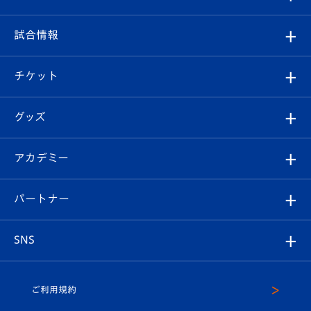
クラブ
フィロソフィー
観戦ルール
試合情報
試合情報
クラブ概要
観戦ツアー
試合日程/結果
チケット
ファンクラブ
エンブレム紹介
はじめての観戦ガイド
順位表
チケット
グッズ
チケット
選手プロフィール
Revive Team
フォトギャラリー
シーズンシート
オンラインショップ
アカデミー
イベント
スタッフプロフィール
スタジアムへのアクセス
スタジアムグルメ
V-LOVERS（ファンクラブ）
2026-27ユニフォーム
メディア
育成からのお知らせ
パートナー
マスコット紹介
ヴィヴィくんの長崎おもてなしガイド
はじめての観戦ガイド
プレイヤーズスイート
店舗情報
グッズ
アカデミー
チームスケジュール
V-EXPRESS
パートナー企業一覧
SNS
（ユニフォーム入場）
ホームタウン
U-18
クラブハウス（練習場）
パートナー募集
公式Twitter
ご利用規約
アカデミー
U-15
応援メディア
法人限定 VIP BOX