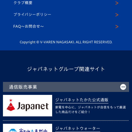
ヴィヴィくんインスタグラム
クラブ概要
スクール
U-12
メディア出演情報
プライバシーポリシー
公式LINE＠
スクール
FAQ〜お問合せ〜
平和祈念活動
Youtube公式チャンネル
ホームタウン活動
Copyright © V-VAREN NAGASAKI. ALL RIGHT RESERVED.
ジャパネットグループ関連サイト
通信販売事業
ジャパネットたかた公式通販
家電を中心に、ジャパネットが自信をもって厳選
した商品だけをご紹介！
ジャパネットウォーター