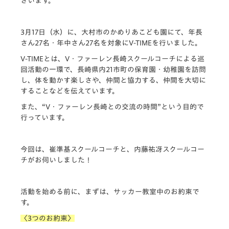
ざいます。
3月17日（水）に、大村市のかめりあこども園にて、年長
さん27名・年中さん27名を対象に
V-TIME
を行いました。
V-TIME
とは、V・ファーレン長崎スクールコーチによる巡
回活動の一環で、長崎県内
21
市町の保育園・幼稚園を訪問
し、体を動かす楽しさや、仲間と協力する、仲間を大切に
することなどを伝えています。
また、“V・ファーレン長崎との交流の時間”という目的で
行っています。
今回は、崔準基スクールコーチと、内藤祐冴スクールコー
チがお伺いしました！
活動を始める前に、まずは、
サッカー教室中の
お約束で
す。
〈
3
つのお約束〉