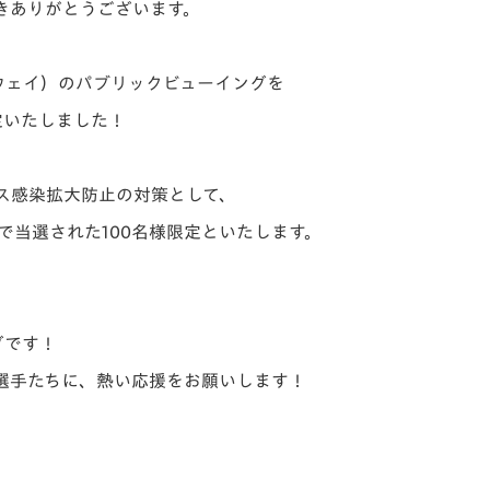
きありがとうございます。
V-EXPRESS（ユニフ
ォーム入場）
ウェイ）のパブリックビューイングを
定いたしました！
ス感染拡大防止の対策として、
で当選された100名様限定といたします。
グです！
選手たちに、熱い応援をお願いします！