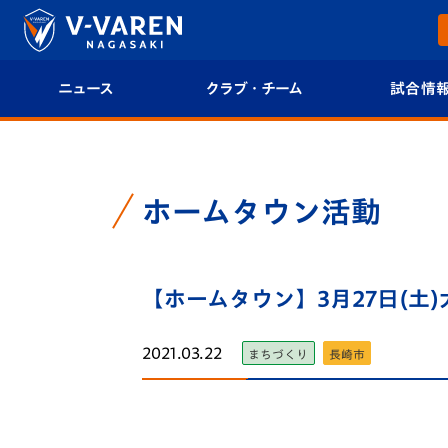
ニュース
クラブ・チーム
試合情
すべて
クラブプロフィール
試合日程/結果
トップチーム
フィロソフィー
試合情報
ホームタウン活動
クラブ
クラブ概要
順位表
試合情報
【ホームタウン】3月27日(土
エンブレム紹介
U-21 Jリーグ
ファンクラブ
選手プロフィール
フォトギャラ
2021.03.22
まちづくり
長崎市
チケット
スタッフプロフィール
スタジアムグ