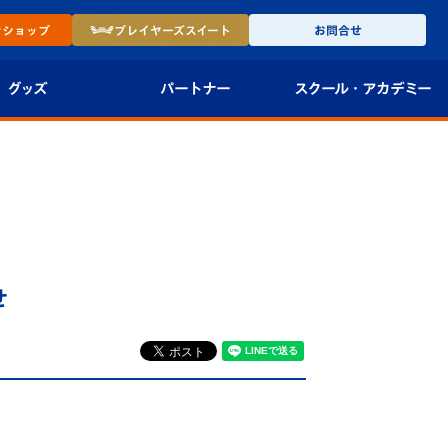
ン
ショップ
プレイヤーズ
スイート
お問合せ
グッズ
パートナー
スクール・
アカデミー
インショップ
パートナー企業一覧
アカデミー
-27ユニフォー
パートナー募集
U-18
法人限定 VIP BOX
U-15
報
せ
U-12
スクール