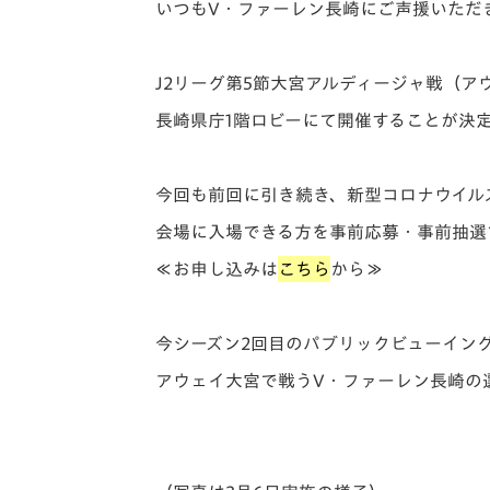
イベント
マスコット紹介
いつもV・ファーレン長崎にご声援いただ
メディア
チームスケジュール
J2リーグ第5節大宮アルディージャ戦（ア
グッズ
クラブハウス（練習
長崎県庁1階ロビーにて開催することが決
場）
ホームタウン
応援メディア
今回も前回に引き続き、新型コロナウイル
アカデミー
会場に入場できる方を事前応募・事前抽選
平和祈念活動
≪お申し込みは
こちら
から≫
スクール
ホームタウン活動
今シーズン2回目のパブリックビューイン
アウェイ大宮で戦うV・ファーレン長崎の