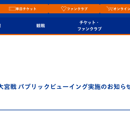
単日チケット
ファンクラブ
オンライ
チケット・
報
観戦
ファンクラブ
観戦ルール
チケット
オンラ
はじめての観戦ガイ
シーズンシート
2026
ド
ム
プレイヤーズスイート
Revive Team
店舗情
)大宮戦 パブリックビューイング実施のお知ら
関連
V-LOVERS（ファン
スタジアムへのアク
クラブ）
セス
リー
ヴィヴィくんの長崎
ルメ
おもてなしガイド