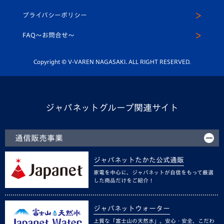
スクール
U-12
メディア出演情報
プライバシーポリシー
公式LINE＠
スクール
FAQ〜お問合せ〜
平和祈念活動
Youtube公式チャンネル
ホームタウン活動
Copyright © V-VAREN NAGASAKI. ALL RIGHT RESERVED.
ジャパネットグループ関連サイト
通信販売事業
ジャパネットたかた公式通販
家電を中心に、ジャパネットが自信をもって厳選
した商品だけをご紹介！
ジャパネットウォーター
上質な「富士山の天然水」。安心・安全、こだわ