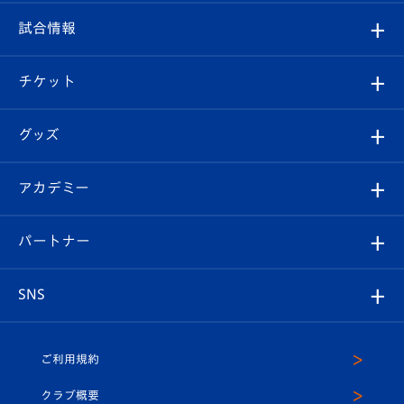
クラブ
フィロソフィー
観戦ルール
試合情報
試合情報
クラブ概要
観戦ツアー
試合日程/結果
チケット
ファンクラブ
エンブレム紹介
はじめての観戦ガイド
順位表
チケット
グッズ
チケット
選手プロフィール
Revive Team
フォトギャラリー
シーズンシート
オンラインショップ
アカデミー
イベント
スタッフプロフィール
スタジアムへのアクセス
スタジアムグルメ
V-LOVERS（ファンクラブ）
2026-27ユニフォーム
メディア
育成からのお知らせ
パートナー
マスコット紹介
ヴィヴィくんの長崎おもてなしガイド
はじめての観戦ガイド
プレイヤーズスイート
店舗情報
グッズ
アカデミー
チームスケジュール
V-EXPRESS
パートナー企業一覧
SNS
（ユニフォーム入場）
ホームタウン
U-18
クラブハウス（練習場）
パートナー募集
公式Twitter
ご利用規約
アカデミー
U-15
応援メディア
法人限定 VIP BOX
ヴィヴィくんインスタグラム
クラブ概要