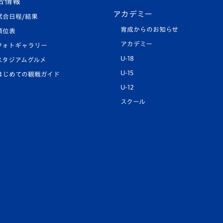
合情報
アカデミー
試合日程/結果
育成からのお知らせ
順位表
アカデミー
フォトギャラリー
U-18
スタジアムグルメ
U-15
はじめての観戦ガイド
U-12
スクール