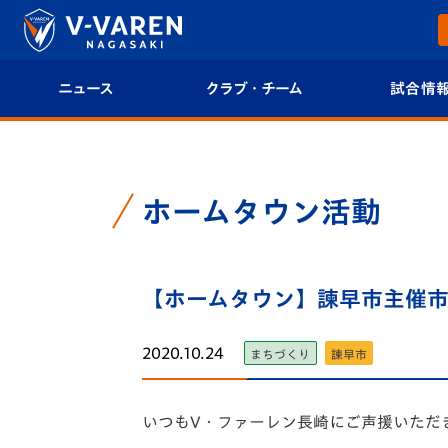
ニュース
クラブ・チーム
試合情
すべて
クラブプロフィール
試合日程/結果
トップチーム
フィロソフィー
試合情報
ホームタウン活動
クラブ
クラブ概要
順位表
試合情報
【ホームタウン】諫早市主催
エンブレム紹介
U-21 Jリーグ
ファンクラブ
選手プロフィール
フォトギャラ
2020.10.24
まちづくり
諫早市
チケット
スタッフプロフィール
スタジアムグ
いつもV・ファーレン長崎にご声援いただ