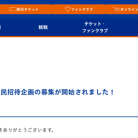
単日チケット
ファンクラブ
オンライ
チケット・
報
観戦
ファンクラブ
観戦ルール
チケット
オンラ
はじめての観戦ガイ
シーズンシート
2026
ド
ム
プレイヤーズスイート
Revive Team
店舗情
市民招待企画の募集が開始されました！
関連
V-LOVERS（ファン
スタジアムへのアク
クラブ）
セス
リー
ヴィヴィくんの長崎
ルメ
おもてなしガイド
きありがとうございます。