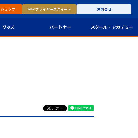
ン
ショップ
プレイヤーズ
スイート
お問合せ
グッズ
パートナー
スクール・
アカデミー
インショップ
パートナー企業一覧
アカデミー
-27ユニフォー
パートナー募集
U-18
法人限定 VIP BOX
U-15
報
U-12
スクール