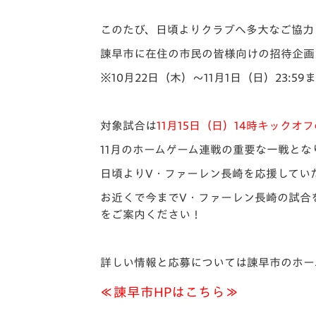
イベント
マスコット紹介
このたび、日頃よりクラブへ多大なご協力
メディア
チームスケジュール
諫早市に在住の市民の皆様向けの招待企画
グッズ
クラブハウス（練習
※10月22日（木）～11月1日（日）23:
場）
ホームタウン
応援メディア
対象試合は
11月15日（日）14時キックオフ
アカデミー
11月のホームゲーム連戦の重要な一戦とな
平和祈念活動
日頃よりV・ファーレン長崎を応援してい
スクール
ホームタウン活動
お近くで今までV・ファーレン長崎の試合
をご案内ください！
詳しい情報と応募については諫早市のホー
≪諫早市HPはこちら≫